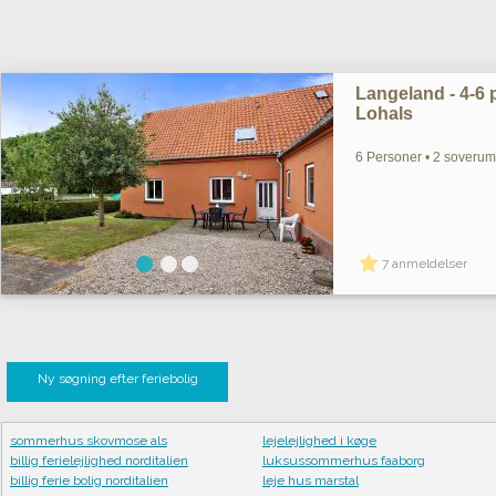
Langeland - 4-6 pe
Lohals
6 Personer • 2 soverum 
7 anmeldelser
Ny søgning efter feriebolig
sommerhus skovmose als
lejelejlighed i køge
billig ferielejlighed norditalien
luksussommerhus faaborg
billig ferie bolig norditalien
leje hus marstal