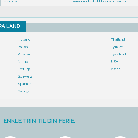
top alacant
weekendophold tyskland sauna
FRA LAND
Holland
Thailand
Italien
Tyrkiet
Kroatien
Tyskland
Norge
USA
Portugal
Østrig
Schweiz
Spanien
Sverige
ENKLE TRIN TIL DIN FERIE: