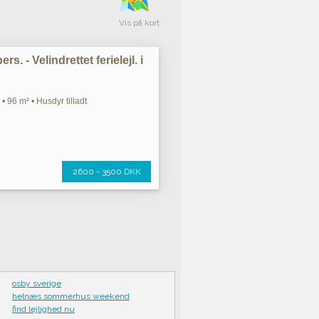
Vis på kort
rs. - Velindrettet ferielejl. i
• 96 m² • Husdyr tilladt
2600 - 3500 DKK
osby sverige
helnæs sommerhus weekend
find lejlighed nu