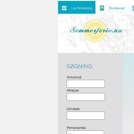
Lej feriebolig
Bureauer
SØGNING:
Ankomst:
Afrejse:
Område:
Personantal: