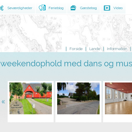
Seværdigheder
Ferieblog
Gæstebog
Video
Forside
Lande
Information
weekendophold med dans og musi