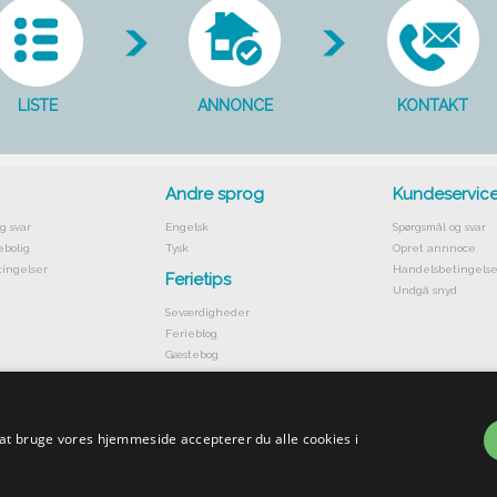
LISTE
ANNONCE
KONTAKT
Andre sprog
Kundeservic
g svar
Engelsk
Spørgsmål og svar
ebolig
Tysk
Opret annnoce
ingelser
Handelsbetingelse
Ferietips
Undgå snyd
Seværdigheder
Ferieblog
Gæstebog
 at bruge vores hjemmeside accepterer du alle cookies i