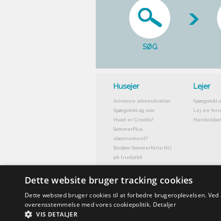
SØG
Husejer
Lejer
Annonce adminstration
Spørgsmål o
Spørgsmål og svar
Lej en feri
Hvad er Credits?
Handelsbet
SommerPlus
abonnement?
Bedøm Sommerferie.NU
på trustpilot
Dette website bruger tracking cookies
Dette websted bruger cookies til at forbedre brugeroplevelsen. Ved
overensstemmelse med vores cookiepolitik.
Detaljer
VIS DETALJER