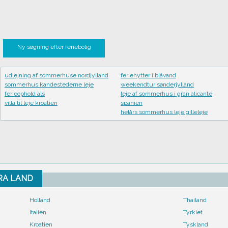
Ny søgning efter feriebolig
udlejning af sommerhuse nordjylland
feriehytter i blåvand
sommerhus kandestederne leje
weekendtur sønderjylland
ferieophold als
leje af sommerhus i gran alicante
villa til leje kroatien
spanien
helårs sommerhus leje gilleleje
FRA LAND
Holland
Thailand
Italien
Tyrkiet
Kroatien
Tyskland