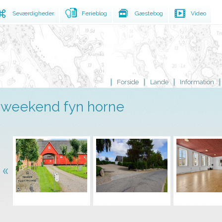
Seværdigheder
Ferieblog
Gæstebog
Video
Forside
Lande
Information
weekend fyn horne