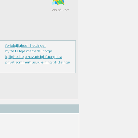
Vis på kort
ferielejlighed i helsingør
hytte til leje marnadal norge
lejlighed leje havudsigt fuengirola
privat sommerhusudlejning på tåsinge