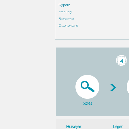
Cypern
Frankrig
Færøerne
Grækenland
4
SØG
Husejer
Lejer