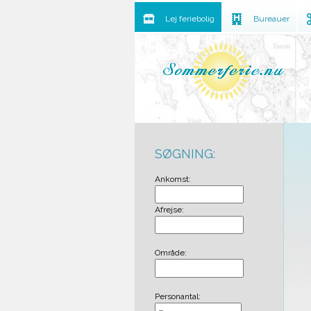
Lej feriebolig
Bureauer
SØGNING:
Ankomst:
Afrejse:
Område:
Personantal: