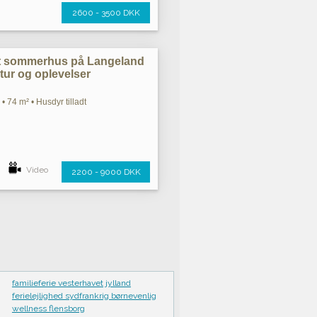
2600 - 3500 DKK
st sommerhus på Langeland
atur og oplevelser
• 74 m² • Husdyr tilladt
Video
2200 - 9000 DKK
familieferie vesterhavet jylland
ferielejlighed sydfrankrig børnevenlig
wellness flensborg