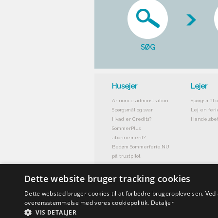
SØG
Husejer
Lejer
Annonce adminstration
Spørgsmål o
Spørgsmål og svar
Lej en feri
Hvad er Credits?
Handelsbet
SommerPlus
abonnement?
Bedøm Sommerferie.NU
på trustpilot
Dette website bruger tracking cookies
Dette websted bruger cookies til at forbedre brugeroplevelsen. Ved
overensstemmelse med vores cookiepolitik.
Detaljer
VIS DETALJER