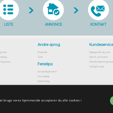
LISTE
ANNONCE
KONTAKT
Andre sprog
Kundeservic
g svar
Engelsk
Spørgsmål og svar
ebolig
Tysk
Opret annnoce
ingelser
Handelsbetingelse
Ferietips
Undgå snyd
Seværdigheder
Ferieblog
Gæstebog
 at bruge vores hjemmeside accepterer du alle cookies i