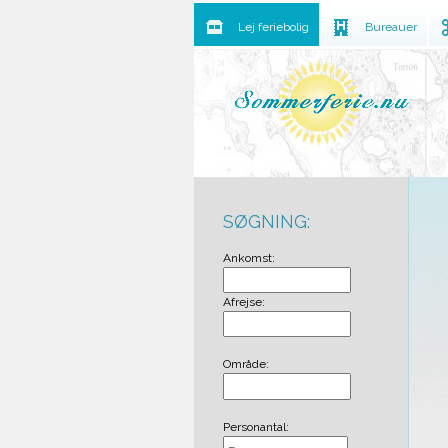
Lej feriebolig
Bureauer
SØGNING:
Ankomst:
Afrejse:
Område:
Personantal: