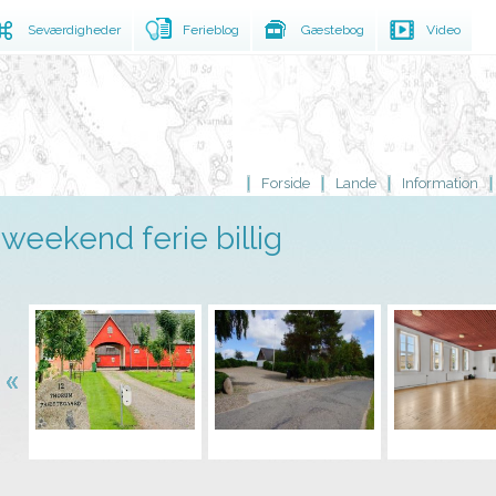
Seværdigheder
Ferieblog
Gæstebog
Video
Forside
Lande
Information
weekend ferie billig