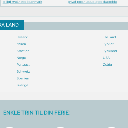
billigt wellness i danmark
privat poolhus udlejes dueodde
FRA LAND
Holland
Thailand
Italien
Tyrkiet
Kroatien
Tyskland
Norge
USA
Portugal
Østrig
Schweiz
Spanien
Sverige
ENKLE TRIN TIL DIN FERIE: