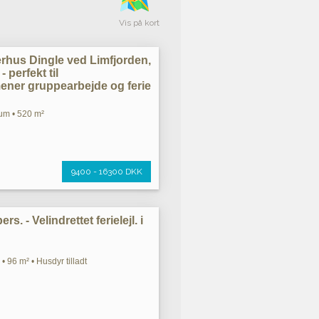
Vis på kort
rhus Dingle ved Limfjorden,
 perfekt til
ner gruppearbejde og ferie
um • 520 m²
9400 - 16300 DKK
rs. - Velindrettet ferielejl. i
• 96 m² • Husdyr tilladt