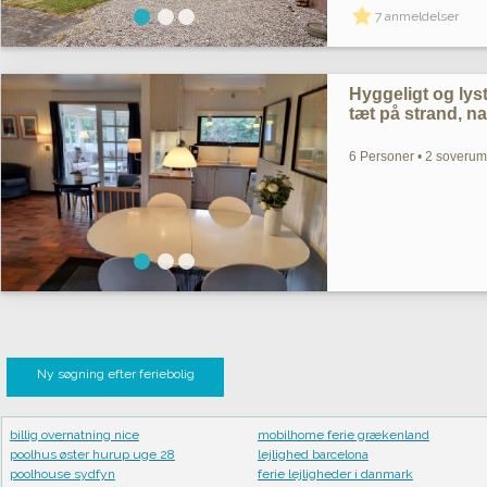
7 anmeldelser
Hyggeligt og ly
tæt på strand, n
6 Personer • 2 soverum 
Ny søgning efter feriebolig
billig overnatning nice
mobilhome ferie grækenland
poolhus øster hurup uge 28
lejlighed barcelona
poolhouse sydfyn
ferie lejligheder i danmark