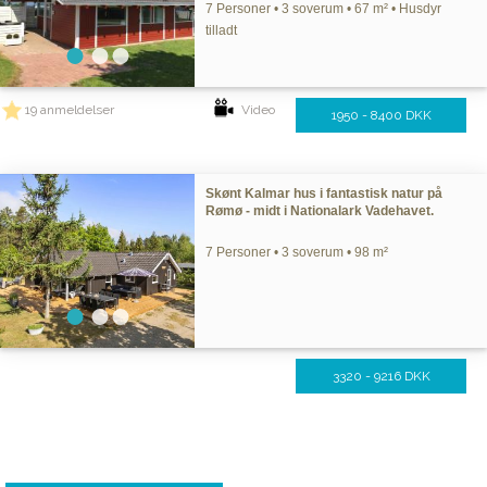
7 Personer • 3 soverum • 67 m² • Husdyr
tilladt
19 anmeldelser
Video
1950 - 8400 DKK
Skønt Kalmar hus i fantastisk natur på
Rømø - midt i Nationalark Vadehavet.
7 Personer • 3 soverum • 98 m²
3320 - 9216 DKK