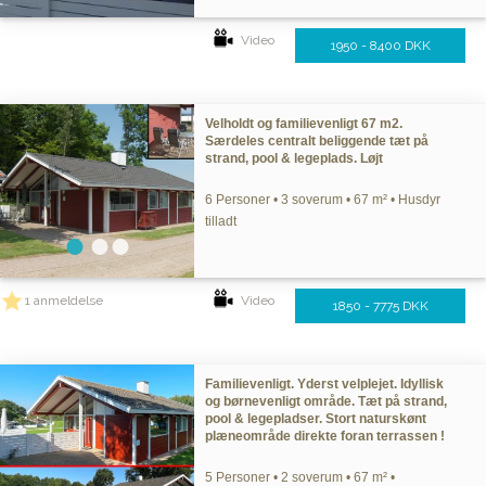
Video
1950 - 8400 DKK
Velholdt og familievenligt 67 m2.
Særdeles centralt beliggende tæt på
strand, pool & legeplads. Løjt
6 Personer • 3 soverum • 67 m² • Husdyr
tilladt
1 anmeldelse
Video
1850 - 7775 DKK
Familievenligt. Yderst velplejet. Idyllisk
og børnevenligt område. Tæt på strand,
pool & legepladser. Stort naturskønt
plæneområde direkte foran terrassen !
5 Personer • 2 soverum • 67 m² •