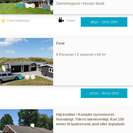
Swimmingpool • Husdyr tilladt
7 anmeldelser
Video
1850 - 7700 DKK
Fanø
6 Personer • 3 soverum • 64 m²
2000 - 6000 DKK
Høj kvalitet ! Komplet nyrenoveret.
Havudsigt. Yderst børnevenligt. Kun 150
meter til badestrand, pool eller legeplads