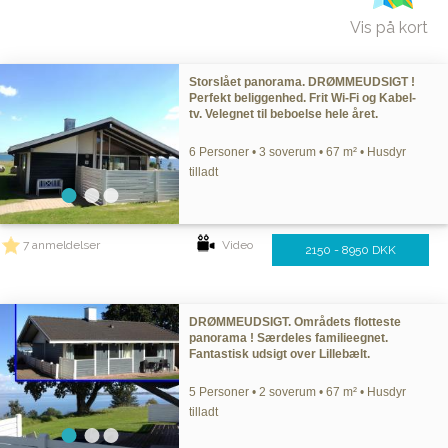
Vis på kort
Storslået panorama. DRØMMEUDSIGT !
Perfekt beliggenhed. Frit Wi-Fi og Kabel-
tv. Velegnet til beboelse hele året.
6 Personer • 3 soverum • 67 m² • Husdyr
tilladt
7 anmeldelser
Video
2150 - 8950 DKK
DRØMMEUDSIGT. Områdets flotteste
panorama ! Særdeles familieegnet.
Fantastisk udsigt over Lillebælt.
5 Personer • 2 soverum • 67 m² • Husdyr
tilladt