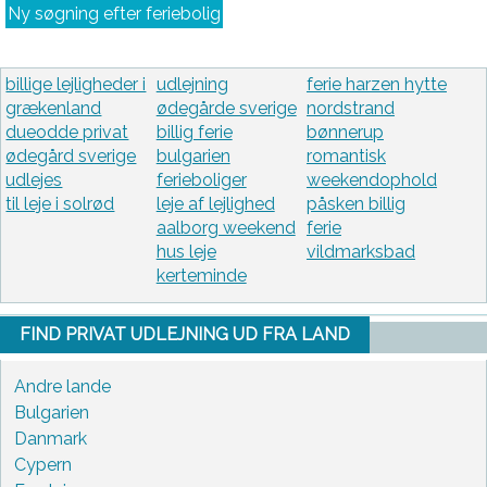
Ny søgning efter feriebolig
billige lejligheder i
udlejning
ferie harzen hytte
grækenland
ødegårde sverige
nordstrand
dueodde privat
billig ferie
bønnerup
ødegård sverige
bulgarien
romantisk
udlejes
ferieboliger
weekendophold
til leje i solrød
leje af lejlighed
påsken billig
aalborg weekend
ferie
hus leje
vildmarksbad
kerteminde
FIND PRIVAT UDLEJNING UD FRA LAND
Andre lande
Bulgarien
Danmark
Cypern