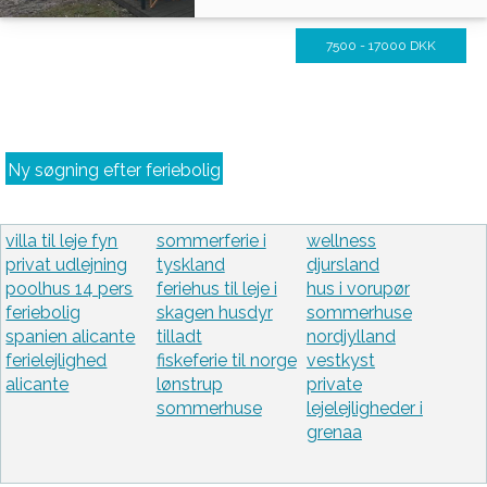
7500 - 17000 DKK
Ny søgning efter feriebolig
villa til leje fyn
sommerferie i
wellness
privat udlejning
tyskland
djursland
poolhus 14 pers
feriehus til leje i
hus i vorupør
feriebolig
skagen husdyr
sommerhuse
spanien alicante
tilladt
nordjylland
ferielejlighed
fiskeferie til norge
vestkyst
alicante
lønstrup
private
sommerhuse
lejelejligheder i
grenaa