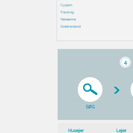
Cypern
Frankrig
Færøerne
Grækenland
4
SØG
Husejer
Lejer