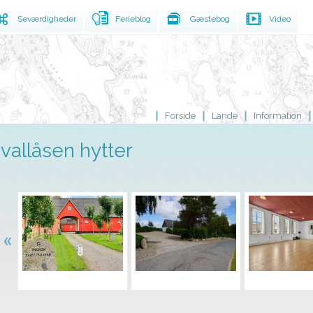
Seværdigheder
Ferieblog
Gæstebog
Video
Forside
Lande
Information
vallåsen hytter