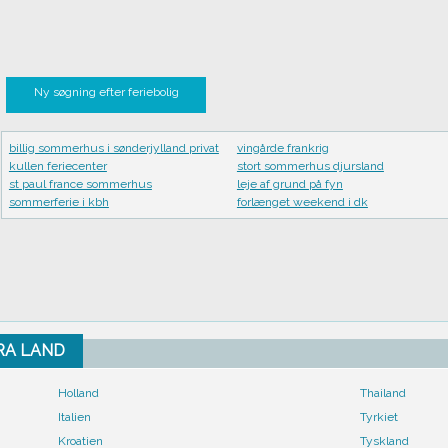
Ny søgning efter feriebolig
billig sommerhus i sønderjylland privat
vingårde frankrig
kullen feriecenter
stort sommerhus djursland
st paul france sommerhus
leje af grund på fyn
sommerferie i kbh
forlænget weekend i dk
FRA LAND
Holland
Thailand
Italien
Tyrkiet
Kroatien
Tyskland