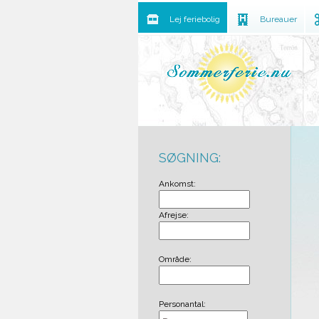
Lej feriebolig
Bureauer
SØGNING:
Ankomst:
Afrejse:
Område:
Personantal: