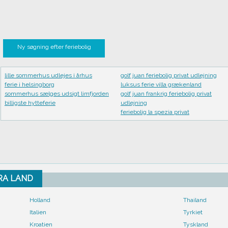
Ny søgning efter feriebolig
lille sommerhus udlejes i århus
golf juan feriebolig privat udlejning
ferie i helsingborg
luksus ferie villa grækenland
sommerhus sælges udsigt limfjorden
golf juan frankrig feriebolig privat
billigste hytteferie
udlejning
feriebolig la spezia privat
FRA LAND
Holland
Thailand
Italien
Tyrkiet
Kroatien
Tyskland