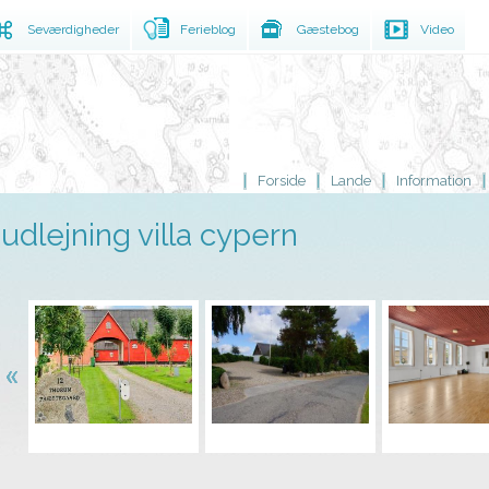
Seværdigheder
Ferieblog
Gæstebog
Video
Forside
Lande
Information
udlejning villa cypern