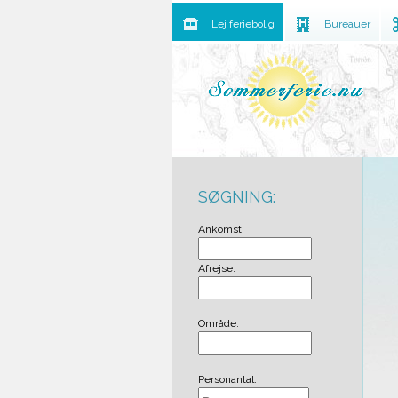
Lej feriebolig
Bureauer
SØGNING:
Ankomst:
Afrejse:
Område:
Personantal: