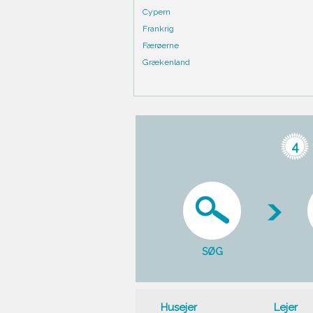
Cypern
Frankrig
Færøerne
Grækenland
4
SØG
Husejer
Lejer