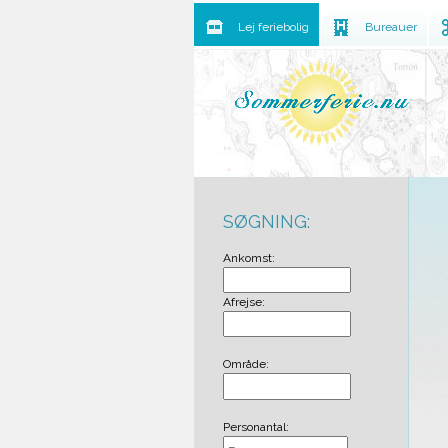
Lej feriebolig
Bureauer
SØGNING:
Ankomst:
Afrejse:
Område:
Personantal: