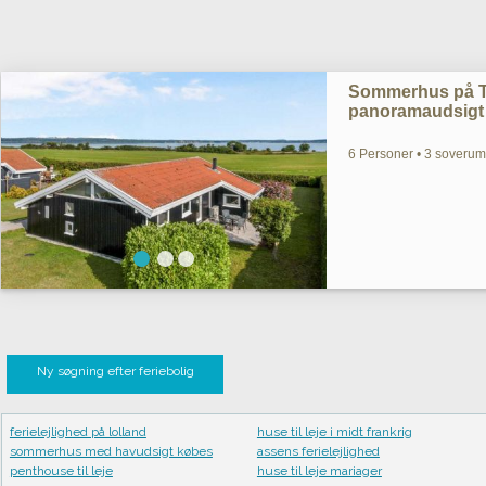
Sommerhus på T
panoramaudsigt 
6 Personer • 3 soverum
Ny søgning efter feriebolig
ferielejlighed på lolland
huse til leje i midt frankrig
sommerhus med havudsigt købes
assens ferielejlighed
penthouse til leje
huse til leje mariager