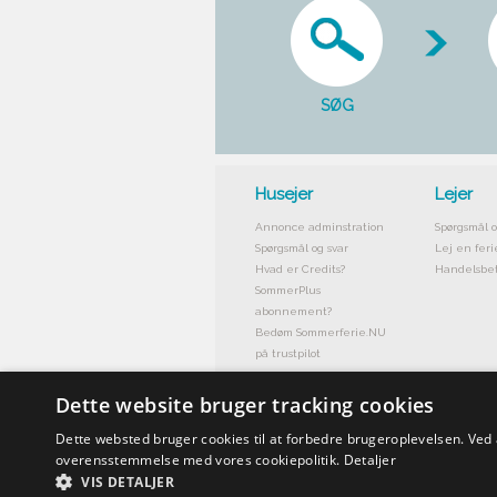
SØG
Husejer
Lejer
Annonce adminstration
Spørgsmål o
Spørgsmål og svar
Lej en feri
Hvad er Credits?
Handelsbet
SommerPlus
abonnement?
Bedøm Sommerferie.NU
på trustpilot
Dette website bruger tracking cookies
Dette websted bruger cookies til at forbedre brugeroplevelsen. Ved
overensstemmelse med vores cookiepolitik.
Detaljer
VIS DETALJER