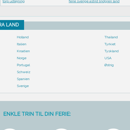
torp udlejning
ferie sverige astrid lindgren land
FRA LAND
Holland
Thailand
Italien
Tyrkiet
Kroatien
Tyskland
Norge
USA
Portugal
Østrig
Schweiz
Spanien
Sverige
ENKLE TRIN TIL DIN FERIE: