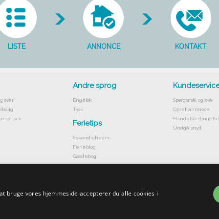
LISTE
ANNONCE
KONTAKT
Andre sprog
Kundeservic
g svar
Engelsk
Spørgsmål og svar
ebolig
Tysk
Opret annnoce
ingelser
Handelsbetingelse
Ferietips
Undgå snyd
Seværdigheder
Ferieblog
Gæstebog
 at bruge vores hjemmeside accepterer du alle cookies i