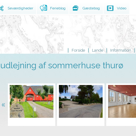
Seværdigheder
Ferieblog
Gæstebog
Video
Forside
Lande
Information
udlejning af sommerhuse thurø