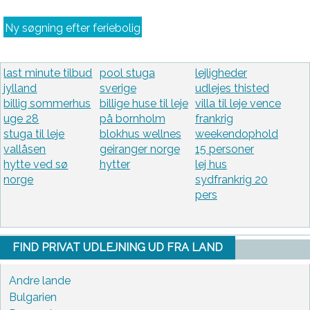
Ny søgning efter feriebolig
last minute tilbud
pool stuga
lejligheder
jylland
sverige
udlejes thisted
billig sommerhus
billige huse til leje
villa til leje vence
uge 28
på bornholm
frankrig
stuga til leje
blokhus wellnes
weekendophold
vallåsen
geiranger norge
15 personer
hytte ved sø
hytter
lej hus
norge
sydfrankrig 20
pers
FIND PRIVAT UDLEJNING UD FRA LAND
Andre lande
Bulgarien