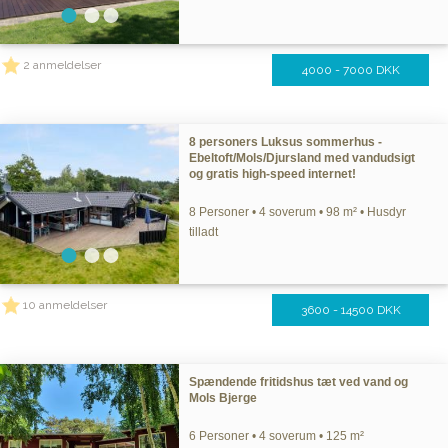
2 anmeldelser
4000 - 7000 DKK
8 personers Luksus sommerhus -
Ebeltoft/Mols/Djursland med vandudsigt
og gratis high-speed internet!
8 Personer • 4 soverum • 98 m² • Husdyr
tilladt
10 anmeldelser
3600 - 14500 DKK
Spændende fritidshus tæt ved vand og
Mols Bjerge
6 Personer • 4 soverum • 125 m²