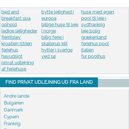
bed and
bytte lejlighed i
huse med egen
breakfast spa
europa
pool til leje i
ophold
billige huse til leje
sydfrankrig
ledige lejligheder
i norge
leje bolig
fjerritslev
billig ferie i
grækenland
kroatien istrien
skallerup klit
feriehus pool
feriehus
hytter i sverige
italien
havudsigt
ved sø
fur poolhus
privat udlejning
af feriehuse
FIND PRIVAT UDLEJNING UD FRA LAND
Andre lande
Bulgarien
Danmark
Cypern
Frankrig