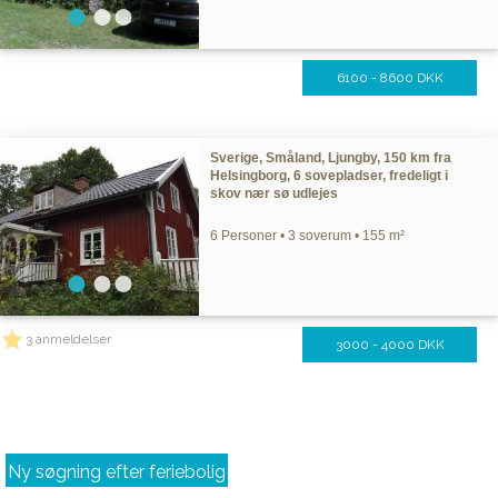
6100 - 8600 DKK
Sverige, Småland, Ljungby, 150 km fra
Helsingborg, 6 sovepladser, fredeligt i
skov nær sø udlejes
6 Personer • 3 soverum • 155 m²
3 anmeldelser
3000 - 4000 DKK
Ny søgning efter feriebolig