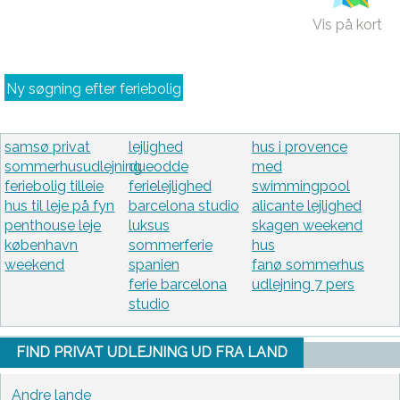
Vis på kort
Ny søgning efter feriebolig
samsø privat
lejlighed
hus i provence
sommerhusudlejning
dueodde
med
feriebolig tilleie
ferielejlighed
swimmingpool
hus til leje på fyn
barcelona studio
alicante lejlighed
penthouse leje
luksus
skagen weekend
københavn
sommerferie
hus
weekend
spanien
fanø sommerhus
ferie barcelona
udlejning 7 pers
studio
FIND PRIVAT UDLEJNING UD FRA LAND
Andre lande