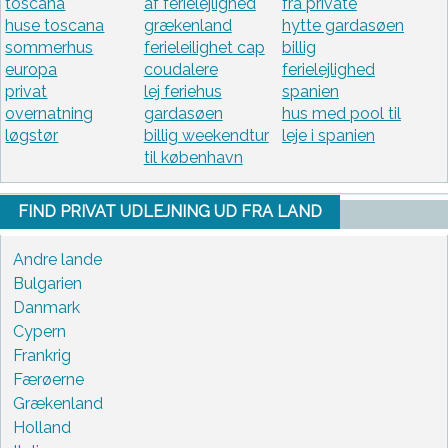
toscana
af ferielejlighed
fra private
huse toscana
grækenland
hytte gardasøen
sommerhus
ferieleilighet cap
billig
europa
coudalere
ferielejlighed
privat
lej feriehus
spanien
overnatning
gardasøen
hus med pool til
løgstør
billig weekendtur
leje i spanien
til københavn
FIND PRIVAT UDLEJNING UD FRA LAND
Andre lande
Bulgarien
Danmark
Cypern
Frankrig
Færøerne
Grækenland
Holland