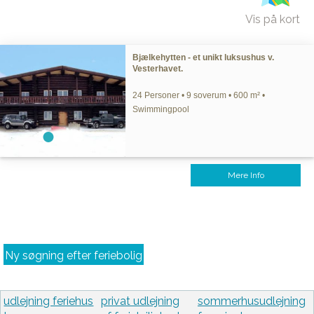
Vis på kort
Bjælkehytten - et unikt luksushus v.
Vesterhavet.
24 Personer • 9 soverum • 600 m² •
Swimmingpool
Mere Info
Ny søgning efter feriebolig
udlejning feriehus
privat udlejning
sommerhusudlejning