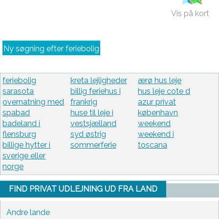
Vis på kort
Ny søgning efter feriebolig
feriebolig
kreta lejligheder
ærø hus leje
sarasota
billig feriehus i
hus leje cote d
overnatning med
frankrig
azur privat
spabad
huse til leje i
københavn
badeland i
vestsjælland
weekend
flensburg
syd østrig
weekend i
billige hytter i
sommerferie
toscana
sverige eller
norge
FIND PRIVAT UDLEJNING UD FRA LAND
Andre lande