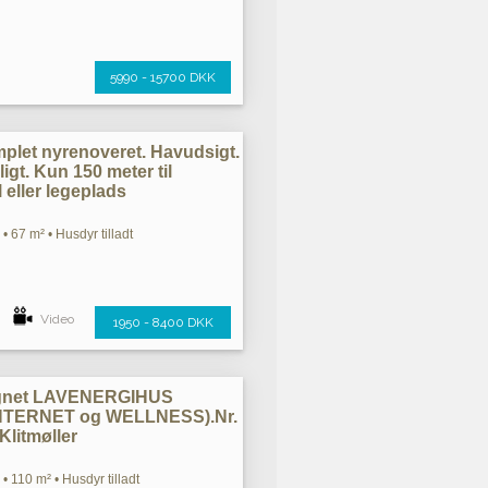
5990 - 15700 DKK
omplet nyrenoveret. Havudsigt.
igt. Kun 150 meter til
 eller legeplads
• 67 m² • Husdyr tilladt
Video
1950 - 8400 DKK
tegnet LAVENERGIHUS
NTERNET og WELLNESS).Nr.
Klitmøller
• 110 m² • Husdyr tilladt