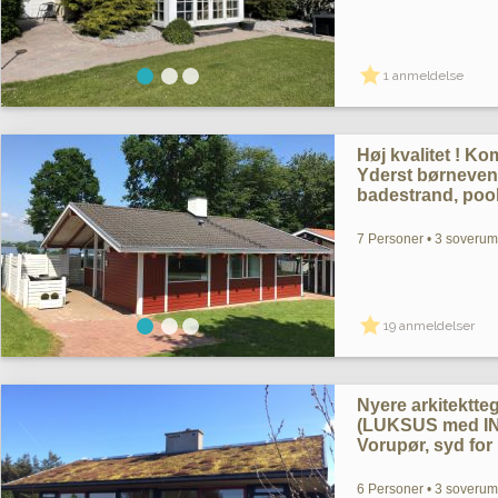
1 anmeldelse
Høj kvalitet ! K
Yderst børnevenl
badestrand, pool
7 Personer • 3 soverum 
19 anmeldelser
Nyere arkitekt
(LUKSUS med I
Vorupør, syd for 
6 Personer • 3 soverum 