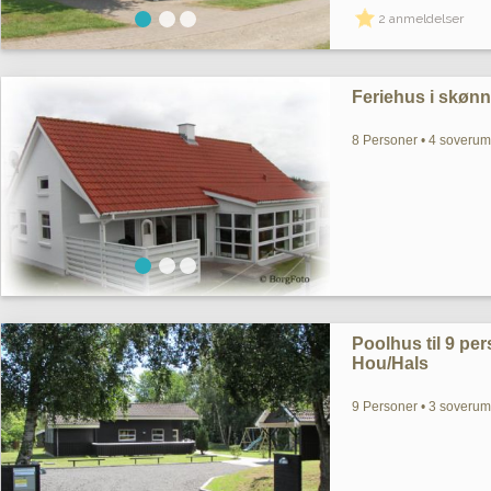
2 anmeldelser
Feriehus i skønne
8 Personer • 4 soverum 
Poolhus til 9 pe
Hou/Hals
9 Personer • 3 soverum 