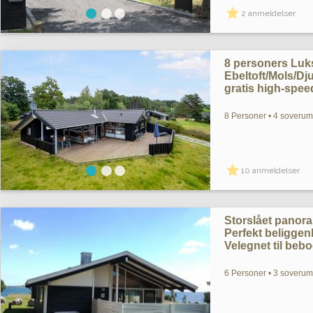
2 anmeldelser
8 personers Lu
Ebeltoft/Mols/D
gratis high-speed
8 Personer • 4 soverum 
10 anmeldelser
Storslået pano
Perfekt beliggenh
Velegnet til bebo
6 Personer • 3 soverum 