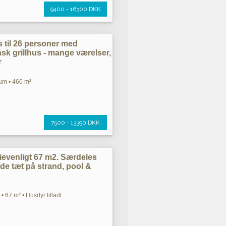
9400 - 16300 DKK
 til 26 personer med
nsk grillhus - mange værelser,
r
um • 460 m²
7500 - 13390 DKK
lievenligt 67 m2. Særdeles
nde tæt på strand, pool &
• 67 m² • Husdyr tilladt