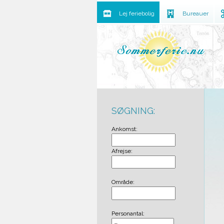
Lej feriebolig
Bureauer
SØGNING:
Ankomst:
Afrejse:
Område:
Personantal: