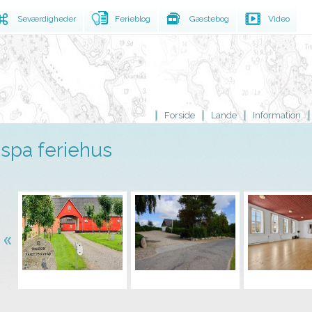
Seværdigheder
Ferieblog
Gæstebog
Video
Forside
Lande
Information
spa feriehus