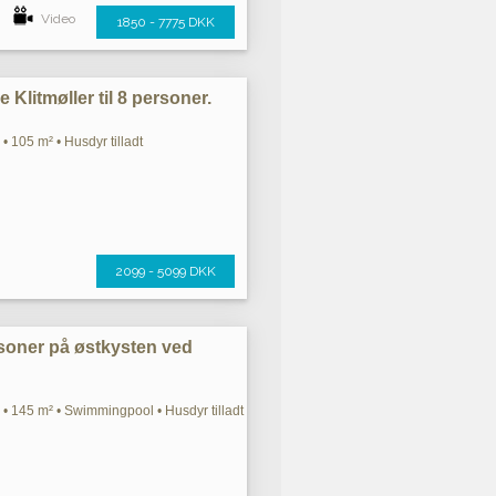
Video
1850 - 7775 DKK
 Klitmøller til 8 personer.
• 105 m² • Husdyr tilladt
2099 - 5099 DKK
rsoner på østkysten ved
• 145 m² • Swimmingpool • Husdyr tilladt