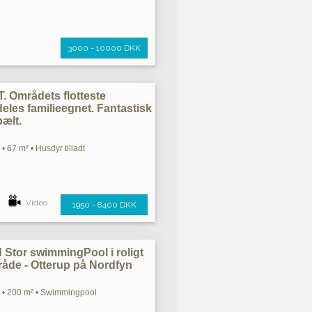
3000 - 10000 DKK
Områdets flotteste
les familieegnet. Fantastisk
bælt.
• 67 m² • Husdyr tilladt
Video
1950 - 8400 DKK
tor swimmingPool i roligt
åde - Otterup på Nordfyn
m • 200 m² • Swimmingpool