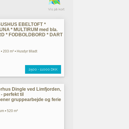
Vis på kort
SUSHUS EBELTOFT *
NA * MULTIRUM med bla.
RD * FODBOLDBORD * DART
• 203 m² • Husdyr tilladt
2500 - 11000 DKK
rhus Dingle ved Limfjorden,
 perfekt til
ner gruppearbejde og ferie
um • 520 m²