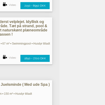
Video
2150 - 8950 DKK
erst velplejet. Idyllisk og
åde. Tæt på strand, pool &
ort naturskønt plæneområde
rassen !
• 67 m² • Swimmingpool • Husdyr tilladt
Video
1850 - 7700 DKK
Juelsminde ( Med ude Spa )
 • 150 m² • Husdyr tilladt