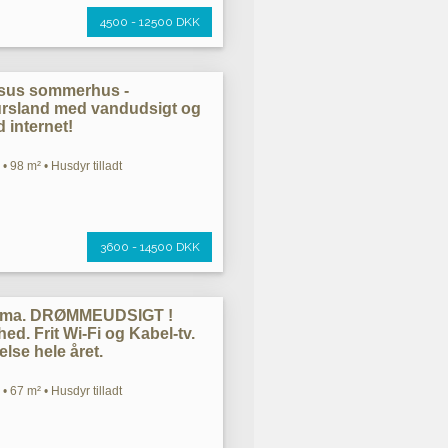
4500 - 12500 DKK
ksus sommerhus -
jursland med vandudsigt og
 internet!
• 98 m² • Husdyr tilladt
3600 - 14500 DKK
rama. DRØMMEUDSIGT !
ed. Frit Wi-Fi og Kabel-tv.
else hele året.
• 67 m² • Husdyr tilladt