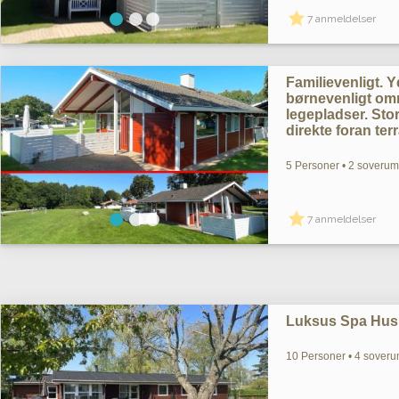
7 anmeldelser
Familievenligt. Yd
børnevenligt omr
legepladser. St
direkte foran ter
5 Personer • 2 soverum 
7 anmeldelser
Luksus Spa Hus 
10 Personer • 4 soverum