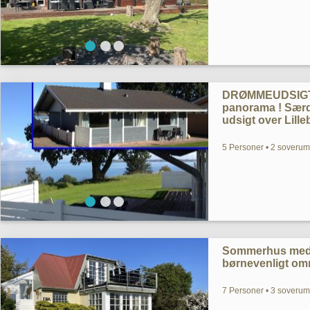
DRØMMEUDSIGT. 
panorama ! Særde
udsigt over Lille
5 Personer • 2 soverum 
Sommerhus med S
børnevenligt omr
7 Personer • 3 soveru