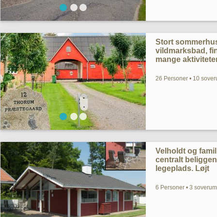
Stort sommerhus
vildmarksbad, fi
mange aktivitete
26 Personer • 10 sover
Velholdt og fami
centralt beligge
legeplads. Løjt
6 Personer • 3 soverum 