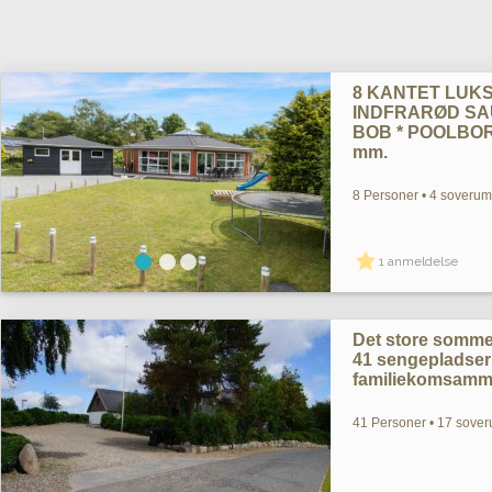
8 KANTET LUK
INDFRARØD SAU
BOB * POOLBO
mm.
8 Personer • 4 soverum 
1 anmeldelse
Det store somme
41 sengepladser -
familiekomsamme
41 Personer • 17 sover