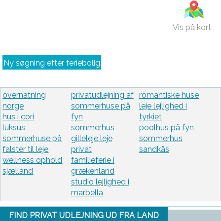
Vis på kort
Ny søgning efter feriebolig
overnatning
privatudlejning af
romantiske huse
norge
sommerhuse på
leje lejlighed i
hus i cori
fyn
tyrkiet
luksus
sommerhus
poolhus på fyn
sommerhuse på
gilleleje leje
sommerhus
falster til leje
privat
sandkås
wellness ophold
familieferie i
sjælland
grækenland
studio lejlighed i
marbella
FIND PRIVAT UDLEJNING UD FRA LAND