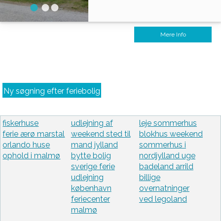
Mere Info
Ny søgning efter feriebolig
fiskerhuse
udlejning af
leje sommerhus
ferie ærø marstal
weekend sted til
blokhus weekend
orlando huse
mand jylland
sommerhus i
ophold i malmø
bytte bolig
nordjylland uge
sverige ferie
badeland arrild
udlejning
billige
københavn
overnatninger
feriecenter
ved legoland
malmø