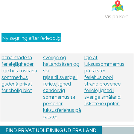
Vis på kort
Ny søgning efter feriebolig
benalmadena
sverige og
leje af
ferielejligheder
hallandsåsen og
luksussommerhus
leje hus toscana
ski
på falster
sommerhus
rejse til sverige i
feriehus pool
gudenå privat
ferielejlighed
strand provence
feriebolig biot
søndervig
ferielejlighed i
sommerhus 14
sverige småland
personer
fiskeferie i polen
luksusferiehus på
falster
FIND PRIVAT UDLEJNING UD FRA LAND