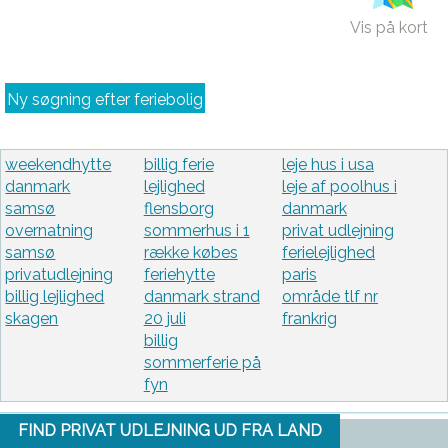
Vis på kort
Ny søgning efter feriebolig
weekendhytte
billig ferie
leje hus i usa
danmark
lejlighed
leje af poolhus i
samsø
flensborg
danmark
overnatning
sommerhus i 1
privat udlejning
samsø
række købes
ferielejlighed
privatudlejning
feriehytte
paris
billig lejlighed
danmark strand
område tlf nr
skagen
20 juli
frankrig
billig
sommerferie på
fyn
FIND PRIVAT UDLEJNING UD FRA LAND