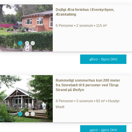
Dejligt Ærø feriehus i Eventyrbyen,
Ærøskøbing
6 Personer • 2 soverum • 115 m²
4800 - 6500 DKK
Rummeligt sommerhus kun 200 meter
fra Storebælt til 8 personer ved Tårup
Strand på Østfyn
8 Personer • 3 soverum • 93 m² • Husdyr
tilladt
4500 - 5900 DKK