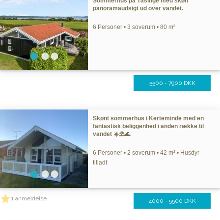
Sommerhus på Tåsinge med skøn
panoramaudsigt ud over vandet.
6 Personer • 3 soverum • 80 m²
5500 - 7900 DKK
Skønt sommerhus i Kerteminde med en
fantastisk beliggenhed i anden række til
vandet ☀️⛱️🌊
6 Personer • 2 soverum • 42 m² • Husdyr
tilladt
1 anmeldelse
4000 - 5500 DKK