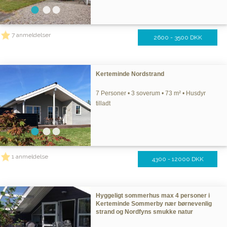
7 anmeldelser
2600 - 3500 DKK
Kerteminde Nordstrand
7 Personer • 3 soverum • 73 m² • Husdyr
tilladt
1 anmeldelse
4300 - 12000 DKK
Hyggeligt sommerhus max 4 personer i
Kerteminde Sommerby nær børnevenlig
strand og Nordfyns smukke natur