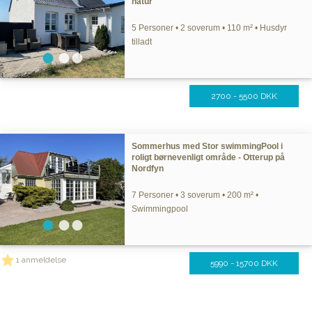
natur
5 Personer • 2 soverum • 110 m² • Husdyr
tilladt
2700 - 5500 DKK
Sommerhus med Stor swimmingPool i
roligt børnevenligt område - Otterup på
Nordfyn
7 Personer • 3 soverum • 200 m² •
Swimmingpool
1 anmeldelse
5990 - 15700 DKK