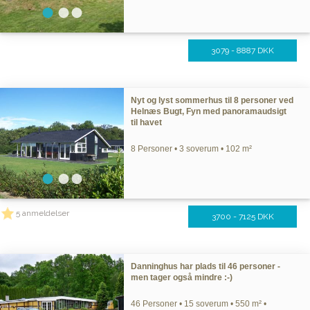
3079 - 8887 DKK
Nyt og lyst sommerhus til 8 personer ved
Helnæs Bugt, Fyn med panoramaudsigt
til havet
8 Personer • 3 soverum • 102 m²
5 anmeldelser
3700 - 7125 DKK
Danninghus har plads til 46 personer -
men tager også mindre :-)
46 Personer • 15 soverum • 550 m² •