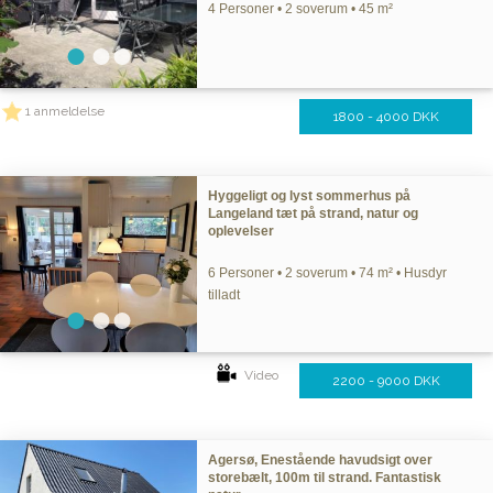
4 Personer • 2 soverum • 45 m²
1 anmeldelse
1800 - 4000 DKK
Hyggeligt og lyst sommerhus på
Langeland tæt på strand, natur og
oplevelser
6 Personer • 2 soverum • 74 m² • Husdyr
tilladt
Video
2200 - 9000 DKK
Agersø, Enestående havudsigt over
storebælt, 100m til strand. Fantastisk