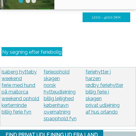
1200 - 4200 DKK
Ny søgning efter feriebolig
isaberg hytteby
ferieophold
feriehytter i
weekend
skagen
harzen
ferie med hund
norsk
rødby feriehytter
på mallorca
hytteudlejning
billig ferie i
weekend ophold
billig lejlighed
skagen
kerteminde
københavn
privat udlejning
billig ferie fyn
overnatning
af hus orlando
spaophold fyn
FIND PRIVAT UDLEJNING UD FRA LAND