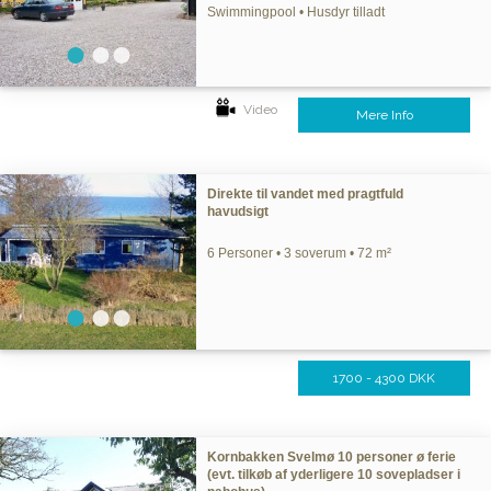
Swimmingpool • Husdyr tilladt
Video
Mere Info
Direkte til vandet med pragtfuld
havudsigt
6 Personer • 3 soverum • 72 m²
1700 - 4300 DKK
Kornbakken Svelmø 10 personer ø ferie
(evt. tilkøb af yderligere 10 sovepladser i