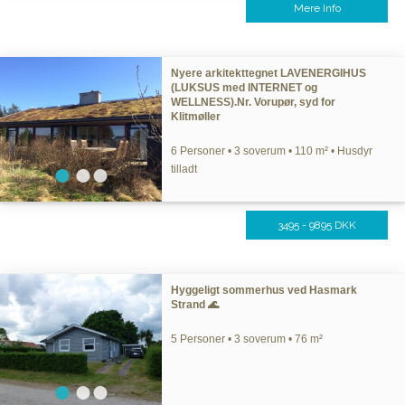
Mere Info
Nyere arkitekttegnet LAVENERGIHUS
(LUKSUS med INTERNET og
WELLNESS).Nr. Vorupør, syd for
Klitmøller
6 Personer • 3 soverum • 110 m² • Husdyr
tilladt
3495 - 9895 DKK
Hyggeligt sommerhus ved Hasmark
Strand 🌊
5 Personer • 3 soverum • 76 m²