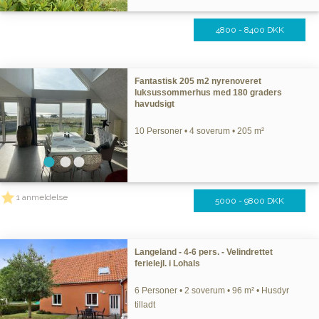
4800 - 8400 DKK
Fantastisk 205 m2 nyrenoveret
luksussommerhus med 180 graders
havudsigt
10 Personer • 4 soverum • 205 m²
1 anmeldelse
5000 - 9800 DKK
Langeland - 4-6 pers. - Velindrettet
ferielejl. i Lohals
6 Personer • 2 soverum • 96 m² • Husdyr
tilladt