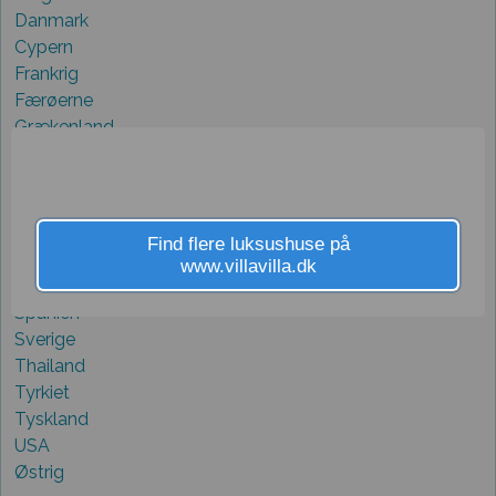
Danmark
Cypern
Frankrig
Færøerne
Grækenland
Holland
Italien
Kroatien
Norge
Find flere luksushuse på
Portugal
www.villavilla.dk
Schweiz
Spanien
Sverige
Thailand
Tyrkiet
Tyskland
USA
Østrig