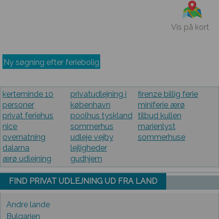
Vis på kort
Ny søgning efter feriebolig
kerteminde 10
privatudlejning i
firenze billig ferie
personer
københavn
miniferie ærø
privat feriehus
poolhus tyskland
tilbud kullen
nice
sommerhus
marienlyst
overnatning
udleje vejby
sommerhuse
dalarna
lejligheder
ærø udlejning
gudhjem
FIND PRIVAT UDLEJNING UD FRA LAND
Andre lande
Bulgarien