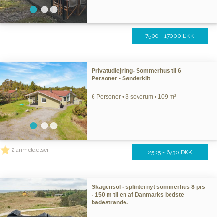
7500 - 17000 DKK
Privatudlejning- Sommerhus til 6
Personer - Sønderklit
6 Personer • 3 soverum • 109 m²
2 anmeldelser
2505 - 6730 DKK
Skagensol - splinternyt sommerhus 8 prs
- 150 m til en af Danmarks bedste
badestrande.