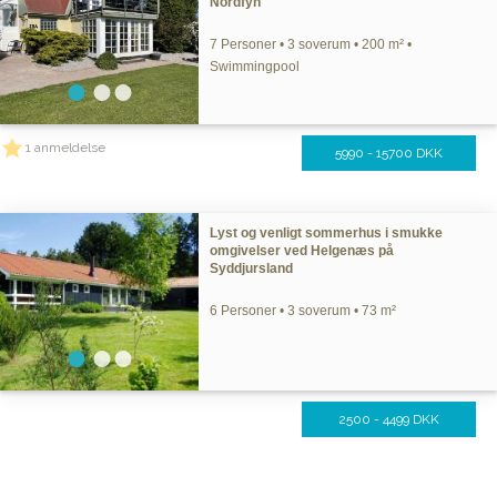
Nordfyn
7 Personer • 3 soverum • 200 m² •
Swimmingpool
1 anmeldelse
5990 - 15700 DKK
Lyst og venligt sommerhus i smukke
omgivelser ved Helgenæs på
Syddjursland
6 Personer • 3 soverum • 73 m²
2500 - 4499 DKK