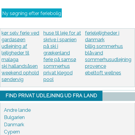
Ny søgning efter feriebolig
kør selv ferie ved
huse til leje for at
ferielejligheder i
gardasøen
skrive i spanien
danmark
udlejning af
på ski i
billig sommerhus
lejligheder til
grækenland
blåvand
malaga
ferie på samsø
sommerhusudlejning
ski hallandsåsen
sommerhus
provence
weekend ophold
privat klegod
ebeltoft wellnes
søndervig
pool
FIND PRIVAT UDLEJNING UD FRA LAND
Andre lande
Bulgarien
Danmark
Cypern