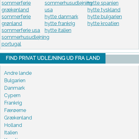
sommerferie
sommerhusudlejning
hytte spanien
grækenland
usa
hytte tyskland
sommerferie
hytte danmark
hytte bulgarien
grønland
hytte frankrig
hytte kroatien
sommerferie usa
hytte italien
sommerhusudlejning
portugal
FIND PRIVAT UDLEJNING UD FRA LAND
Andre lande
Bulgarien
Danmark
Cypern
Frankrig
Færøerne
Grækenland
Holland
Italien