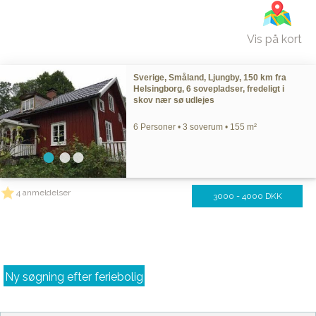
Vis på kort
Sverige, Småland, Ljungby, 150 km fra
Helsingborg, 6 sovepladser, fredeligt i
skov nær sø udlejes
6 Personer • 3 soverum • 155 m²
4 anmeldelser
3000 - 4000 DKK
Ny søgning efter feriebolig