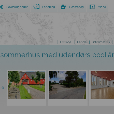
Seværdigheder
Ferieblog
Gæstebog
Video
Forside
Lande
Information
sommerhus med udendørs pool å