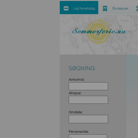
Lej feriebolig
Bureauer
SØGNING:
Ankomst:
Afrejse:
Område:
Personantal: