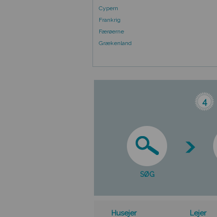
Cypern
Frankrig
Færøerne
Grækenland
4
SØG
Husejer
Lejer