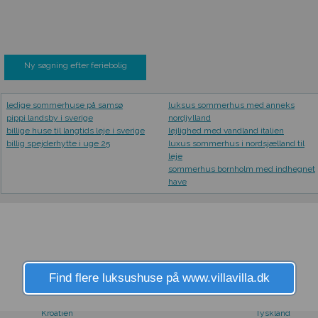
Ny søgning efter feriebolig
ledige sommerhuse på samsø
luksus sommerhus med anneks
pippi landsby i sverige
nordjylland
billige huse til langtids leje i sverige
lejlighed med vandland italien
billig spejderhytte i uge 25
luxus sommerhus i nordsjælland til
leje
sommerhus bornholm med indhegnet
have
FRA LAND
Find flere luksushuse på www.villavilla.dk
Holland
Thailand
Italien
Tyrkiet
Kroatien
Tyskland