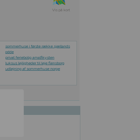
Vis på kort
sommerhuse i første række sjællands
odde
privat feriebolig amalfikysten
luksus lejligheder til leje flensborg
udlejning af sommerhuse norge