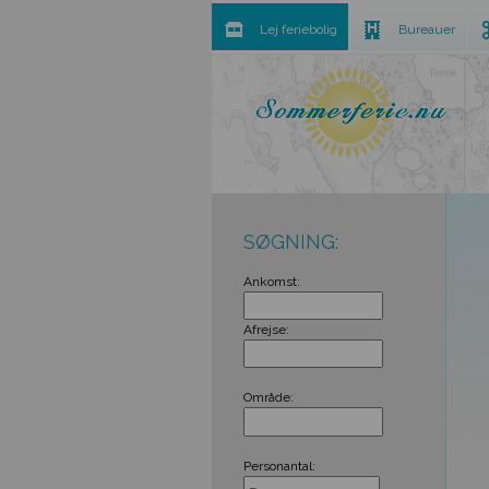
Lej feriebolig
Bureauer
SØGNING:
Ankomst:
Afrejse:
Område:
Personantal: