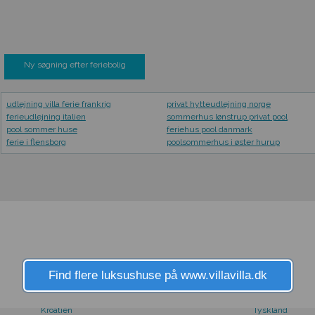
Ny søgning efter feriebolig
udlejning villa ferie frankrig
privat hytteudlejning norge
ferieudlejning italien
sommerhus lønstrup privat pool
pool sommer huse
feriehus pool danmark
ferie i flensborg
poolsommerhus i øster hurup
FRA LAND
Find flere luksushuse på www.villavilla.dk
Holland
Thailand
Italien
Tyrkiet
Kroatien
Tyskland