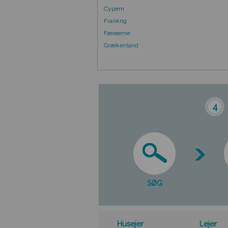
Cypern
Frankrig
Færøerne
Grækenland
4
SØG
Husejer
Lejer