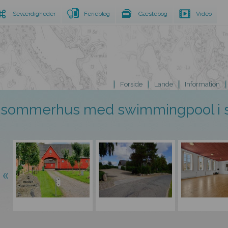
Seværdigheder
Ferieblog
Gæstebog
Video
Forside
Lande
Information
sommerhus med swimmingpool i s