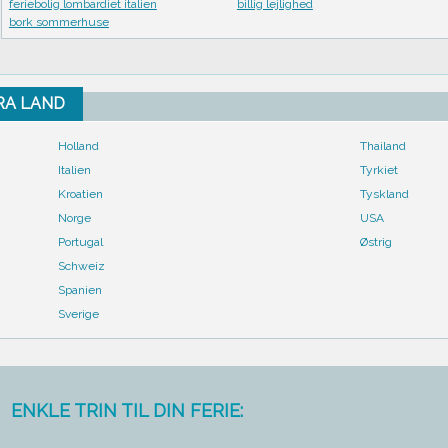
feriebolig lombardiet italien
billig lejlighed
bork sommerhuse
FRA LAND
Holland
Thailand
Italien
Tyrkiet
Kroatien
Tyskland
Norge
USA
Portugal
Østrig
Schweiz
Spanien
Sverige
ENKLE TRIN TIL DIN FERIE: