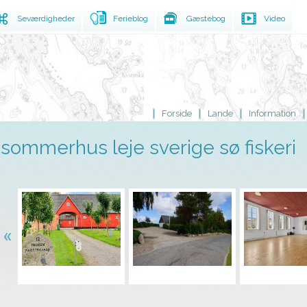
Seværdigheder
Ferieblog
Gæstebog
Video
Forside
Lande
Information
sommerhus leje sverige sø fiskeri