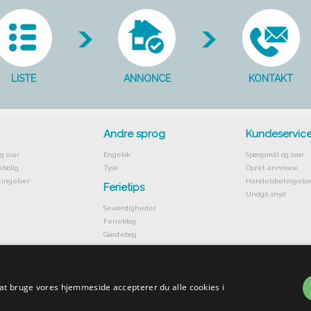
LISTE
ANNONCE
KONTAKT
Andre sprog
Kundeservic
g svar
Engelsk
Spørgsmål og svar
ebolig
Tysk
Opret annnoce
ingelser
Handelsbetingelse
Ferietips
Undgå snyd
Seværdigheder
Ferieblog
Gæstebog
 at bruge vores hjemmeside accepterer du alle cookies i