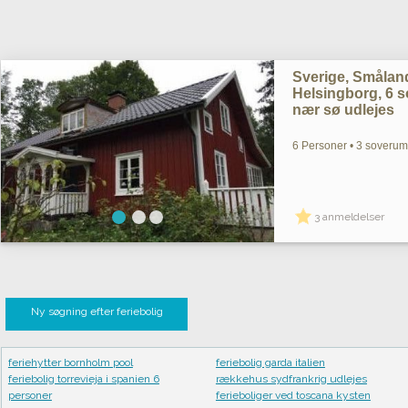
Sverige, Småland
Helsingborg, 6 so
nær sø udlejes
6 Personer • 3 soverum
3 anmeldelser
Ny søgning efter feriebolig
feriehytter bornholm pool
feriebolig garda italien
feriebolig torrevieja i spanien 6
rækkehus sydfrankrig udlejes
personer
ferieboliger ved toscana kysten