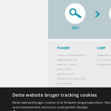
SØG
Husejer
Lejer
Annonce adminstration
Spørgsmål o
Spørgsmål og svar
Lej en feri
Hvad er Credits?
Handelsbet
SommerPlus
abonnement?
Bedøm Sommerferie.NU
på trustpilot
Dette website bruger tracking cookies
Dette websted bruger cookies til at forbedre brugeroplevelsen. Ved
overensstemmelse med vores cookiepolitik.
Detaljer