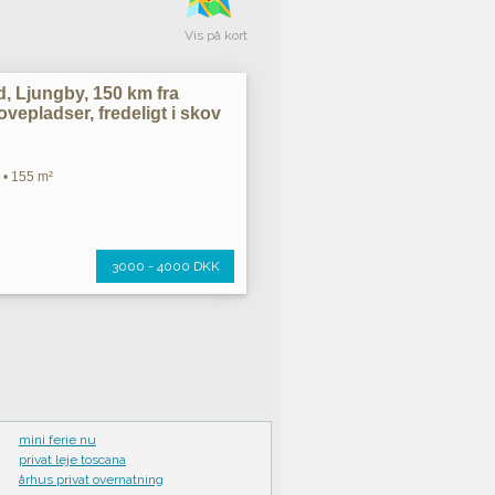
Vis på kort
, Ljungby, 150 km fra
vepladser, fredeligt i skov
 • 155 m²
3000 - 4000 DKK
mini ferie nu
privat leje toscana
århus privat overnatning