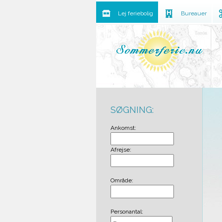
Lej feriebolig
Bureauer
SØGNING:
Ankomst:
Afrejse:
Område:
Personantal: