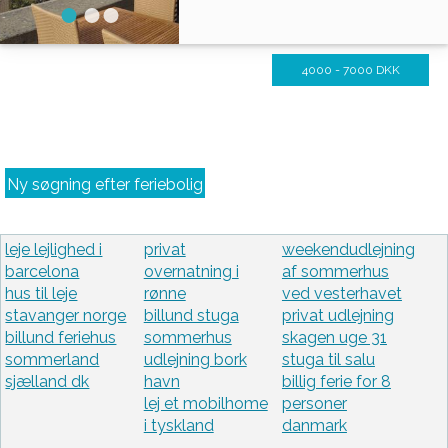
4000 - 7000 DKK
Ny søgning efter feriebolig
leje lejlighed i
privat
weekendudlejning
barcelona
overnatning i
af sommerhus
hus til leje
rønne
ved vesterhavet
stavanger norge
billund stuga
privat udlejning
billund feriehus
sommerhus
skagen uge 31
sommerland
udlejning bork
stuga til salu
sjælland dk
havn
billig ferie for 8
lej et mobilhome
personer
i tyskland
danmark