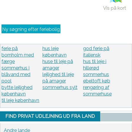
Vis på kort
Ny søgning efter feriebolig
ferie på
hus leje
god ferie på
bornholm med
københavn
italiensk
færge
huse til leje på
hus til leje i
sommerhus i
amager
hillerød
blåvand med
lejlighed til leje
sommerhus
pool
på amager
ebeltoft køb
bytte lejlighed
sommerhus sylt
rengøring af
københavn
sommerhuse
til leje københavn
FIND PRIVAT UDLEJNING UD FRA LAND
Andre lande