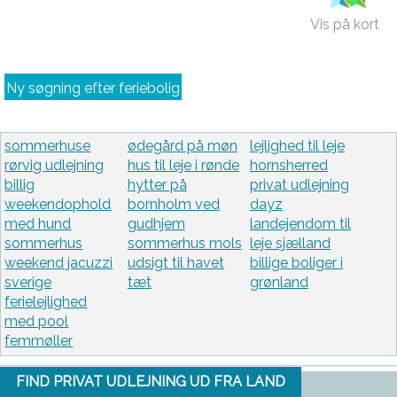
Vis på kort
Ny søgning efter feriebolig
sommerhuse
ødegård på møn
lejlighed til leje
rørvig udlejning
hus til leje i rønde
hornsherred
billig
hytter på
privat udlejning
weekendophold
bornholm ved
dayz
med hund
gudhjem
landejendom til
sommerhus
sommerhus mols
leje sjælland
weekend jacuzzi
udsigt til havet
billige boliger i
sverige
tæt
grønland
ferielejlighed
med pool
femmøller
FIND PRIVAT UDLEJNING UD FRA LAND