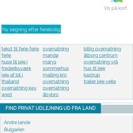
Vis på kort
Ny søgning efter feriebolig
tekst til ferie ferie
overnatning
billig overnatning
ferie
mandø
ålborg centrum
huse til leje i
marys
overnatning vrå
frederiksværk
sommerhus
hus til leje
leje af bil i
malling kro
kastrup
thailand
overnatning
trailer leje vejle
overnatning key
overnatning
west
åbybro
FIND PRIVAT UDLEJNING UD FRA LAND
Andre lande
Bulgarien