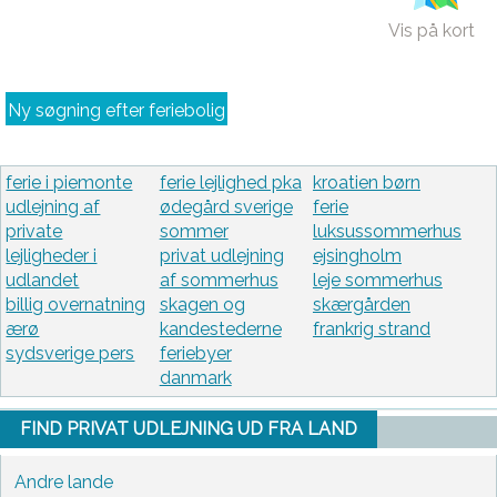
Vis på kort
Ny søgning efter feriebolig
ferie i piemonte
ferie lejlighed pka
kroatien børn
udlejning af
ødegård sverige
ferie
private
sommer
luksussommerhus
lejligheder i
privat udlejning
ejsingholm
udlandet
af sommerhus
leje sommerhus
billig overnatning
skagen og
skærgården
ærø
kandestederne
frankrig strand
sydsverige pers
feriebyer
danmark
FIND PRIVAT UDLEJNING UD FRA LAND
Andre lande