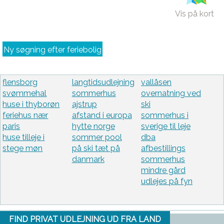
Vis på kort
Ny søgning efter feriebolig
flensborg
langtidsudlejning
vallåsen
svømmehal
sommerhus
overnatning ved
huse i thyborøn
ajstrup
ski
feriehus nær
afstand i europa
sommerhus i
paris
hytte norge
sverige til leje
huse tilleje i
sommer pool
dba
stege møn
på ski tæt på
afbestillings
danmark
sommerhus
mindre gård
udlejes på fyn
FIND PRIVAT UDLEJNING UD FRA LAND