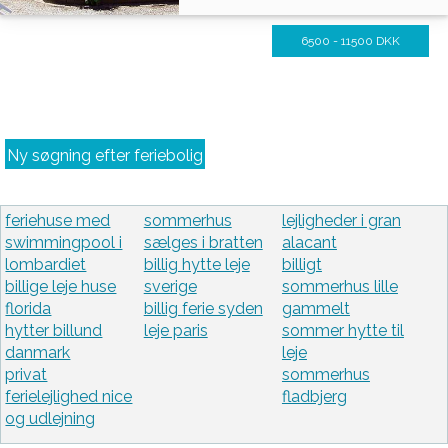
6500 - 11500 DKK
Ny søgning efter feriebolig
feriehuse med
sommerhus
lejligheder i gran
swimmingpool i
sælges i bratten
alacant
lombardiet
billig hytte leje
billigt
billige leje huse
sverige
sommerhus lille
florida
billig ferie syden
gammelt
hytter billund
leje paris
sommer hytte til
danmark
leje
privat
sommerhus
ferielejlighed nice
fladbjerg
og udlejning