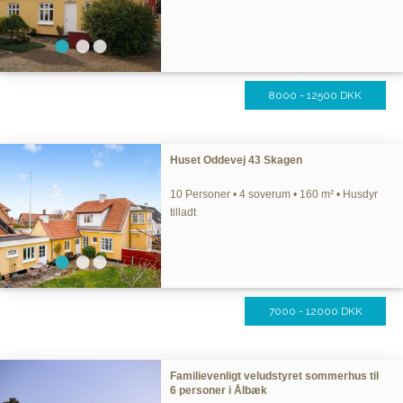
8000 - 12500 DKK
Huset Oddevej 43 Skagen
10 Personer • 4 soverum • 160 m² • Husdyr
tilladt
7000 - 12000 DKK
Familievenligt veludstyret sommerhus til
6 personer i Ålbæk