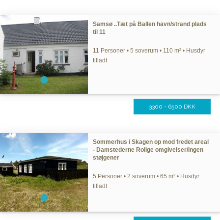
Samsø ..Tæt på Ballen havn/strand plads
til 11
11 Personer • 5 soverum • 110 m² • Husdyr
tilladt
3300 - 6500 DKK
Sommerhus i Skagen op mod fredet areal
- Damstederne Rolige omgivelser/ingen
støjgener
5 Personer • 2 soverum • 65 m² • Husdyr
tilladt