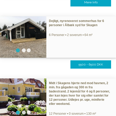
Mere Info
Dejligt, nyrenoveret sommerhus for 6
personer i Ålbæk syd for Skagen
6 Personer • 2 soverum • 64 m²
5500 - 6500 DKK
Midt i Skagens hjerte ned mod havnen, 2
min. fra gågaden og 300 m fra
badestrand. 2 lejemål for 4 og 8 personer,
der kan lejes hver for sig eller samlet for
12 personer. Udlejes pr. uge, miniferie
eller weekend.
12 Personer • 0 soverum • 130 m²