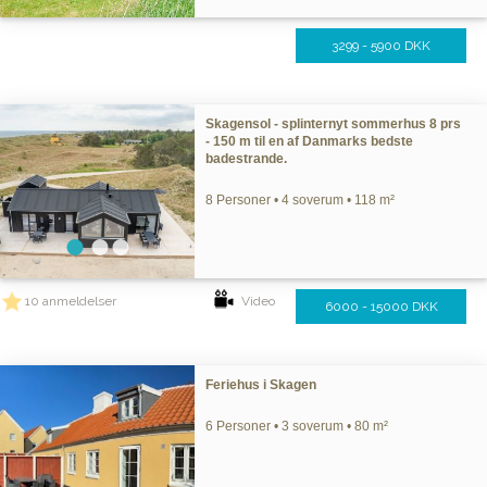
3299 - 5900 DKK
Skagensol - splinternyt sommerhus 8 prs
- 150 m til en af Danmarks bedste
badestrande.
8 Personer • 4 soverum • 118 m²
10 anmeldelser
Video
6000 - 15000 DKK
Feriehus i Skagen
6 Personer • 3 soverum • 80 m²