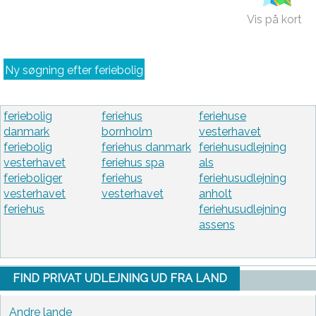
Vis på kort
Ny søgning efter feriebolig
feriebolig
feriehus
feriehuse
danmark
bornholm
vesterhavet
feriebolig
feriehus danmark
feriehusudlejning
vesterhavet
feriehus spa
als
ferieboliger
feriehus
feriehusudlejning
vesterhavet
vesterhavet
anholt
feriehus
feriehusudlejning
assens
FIND PRIVAT UDLEJNING UD FRA LAND
Andre lande