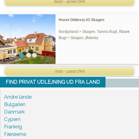
6000 - 15000 DKK
Huset Oddevej 43 Skagen
Nordjylland > Skagen, Tannis Bugt, Ålbæk
Bugt > Skagen, Østerby
7000 - 12000 DKK
FIND PRIVAT UDLEJNING UD FRA LAND
Andre lande
Bulgarien
Danmark
Cypern
Frankrig
Færøerne