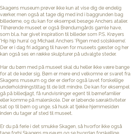
Skagens museum prøver ikke kun at vise dig de endelig
værker, men også at tage dig med ind i baggrunden bag
billederne, og du kan for eksempel besøge Anchers atalier.
Tilhørende museet er også Brøndumgårds gamle have,
som bl.a. har givet inspiration til billeder som P.S. Krøyers
’Hip hip hurra’ og Michael Anchers ’Pigen med solsikkerne’.
Der er i dag fri adgang til haven for museets gæster og her
kan også ses en række skulpturer på udvalgte steder.
Har du børn med på museet skal du heller ikke være bange
for at de keder sig. Børn er mere end velkomne er svaret fra
Skagens museum og der er derfor også lavet forskellige
underholdningstiltag til de lidt mindre. De kan for eksempel
gå på billedjagt, få rundvisninger egent til børnefamilier
eller komme på malerskole. Der er løbende særaktiviteter
sat op til børn og unge, så husk at tjekke hjemmesiden
inden du tager af sted til museet.
Er du på ferie i det smukke Skagen, så hvorfor ikke også
tage forbi Skagens museum og se hvordan forskellige