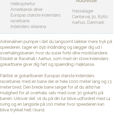
Addresse:
Helikoptertur
Amerikansk diner
Hasselager
Europas største indendørs
Centervej 30, 8260
racerbane
Aarhus, Danmark
Indendørs skiarena
Adrenalinen pumper i det du langsomt lækker mere tryk på
speederen, tager en dyb indånding og lægger dig ud i
overhalingsbanen, hvor du suser forbi dine modstandere.
Stedet er Racehall i Aarhus, som med sin store indendørs
gokartbane giver dig fart og spænding i højklasse.
Faktisk er gokartbanen Europas største indendørs
racerbaner, med en bane der er hele 1000 meter lang og 13
meter bred. Den brede bane sørger for at du altid har
mulighed for at overhale, selv med over 30 gokarts på
banen. Udover det, vil du på din tur blive udfordret med 14
sving og en langside på 100 meter, hvor speederen kan
blive trykket helt i bund.