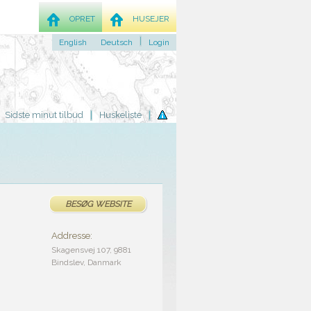
OPRET
HUSEJER
English
Deutsch
Login
Sidste minut tilbud
Huskeliste
BESØG WEBSITE
Addresse:
Skagensvej 107, 9881
Bindslev, Danmark