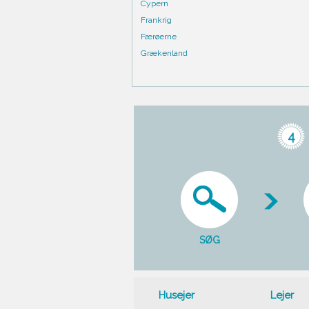
Cypern
Frankrig
Færøerne
Grækenland
4
SØG
Husejer
Lejer