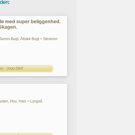
den:
e med super beliggenhed.
 Skagen.
Tannis Bugt, Ålbæk Bugt > Skiveren
00 - 7000 DKK
ysten, Hou, Hals > Lyngså