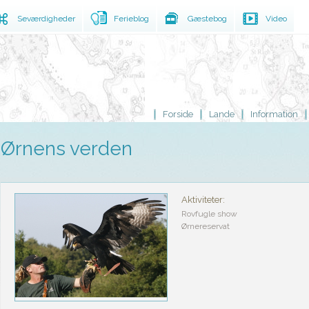
Seværdigheder
Ferieblog
Gæstebog
Video
Forside
Lande
Information
Ørnens verden
Aktiviteter:
Rovfugle show
Ørnereservat