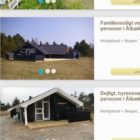
400
Familievenligt v
personer i Ålbæ
Nordjylland > Skagen, 
40
Dejligt, nyrenov
personer i Ålbæ
Nordjylland > Skagen, 