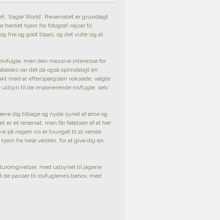
t; ’Eagle World’. Reservatet er grundlagt
entet hjem fra fotograf-rejser til
 frie og godt tilpas, og det viste sig at
i rovfugle, men den massive interesse for
åledes var det da også oprindeligt en
kt med at efterspørgslen voksede, valgte
ige udsyn til de imponerende rovfugle, selv
læne dig tilbage og nyde synet af ørne og
er et reservat, men får følelsen af at her
ke på nogen vis er tvunget til at vende
t hjem fra hele verden, for at give dig en
 naturomgivelser, med udsynet til jagene
 så de passer til rovfuglenes behov, med