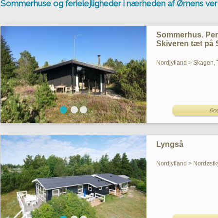
Sommerhuse og ferielejligheder i nærheden af Ørnens ver
Sommerhus. Perl
Skiveren tæt på
Nordjylland > Skagen, 
60
Lyngså
Nordjylland > Nordøstk