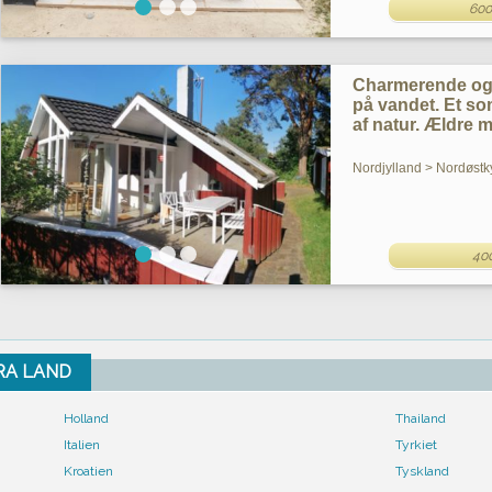
600
Charmerende og
på vandet. Et s
af natur. Ældre 
Nordjylland > Nordøstk
40
FRA LAND
Holland
Thailand
Italien
Tyrkiet
Kroatien
Tyskland