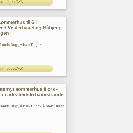
00 - 6500 DKK
sommerhus til 6 i
ed Vesterhavet og Råbjerg
agen
Tannis Bugt, Ålbæk Bugt >
99 - 5900 DKK
nternyt sommerhus 8 prs -
Danmarks bedste badestrande.
Tannis Bugt, Ålbæk Bugt > Ålbæk Strand