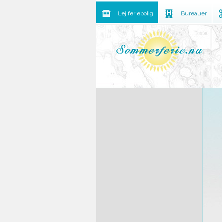
Lej feriebolig
Bureauer