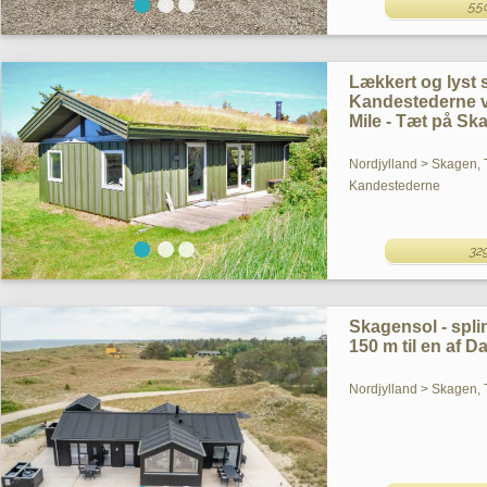
55
Lækkert og lyst 
Kandestederne v
Mile - Tæt på Sk
Nordjylland > Skagen, 
Kandestederne
32
Skagensol - spli
150 m til en af 
Nordjylland > Skagen, 