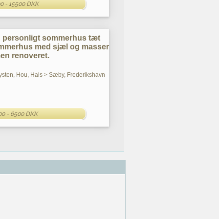
0 - 15500 DKK
 personligt sommerhus tæt
ommerhus med sjæl og masser
men renoveret.
ysten, Hou, Hals > Sæby, Frederikshavn
00 - 6500 DKK