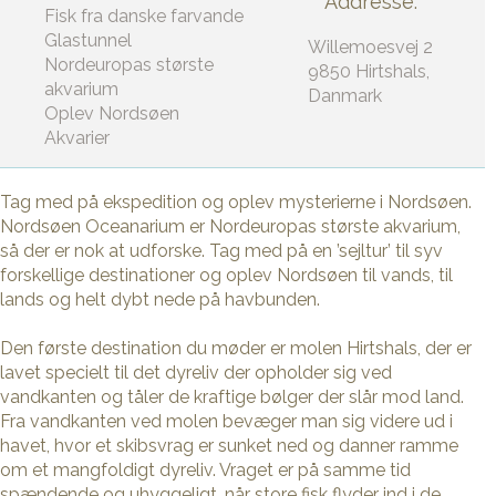
Addresse:
Fisk fra danske farvande
Glastunnel
Willemoesvej 2
Nordeuropas største
9850 Hirtshals,
akvarium
Danmark
Oplev Nordsøen
Akvarier
Tag med på ekspedition og oplev mysterierne i Nordsøen.
Nordsøen Oceanarium er Nordeuropas største akvarium,
så der er nok at udforske. Tag med på en ’sejltur’ til syv
forskellige destinationer og oplev Nordsøen til vands, til
lands og helt dybt nede på havbunden.
Den første destination du møder er molen Hirtshals, der er
lavet specielt til det dyreliv der opholder sig ved
vandkanten og tåler de kraftige bølger der slår mod land.
Fra vandkanten ved molen bevæger man sig videre ud i
havet, hvor et skibsvrag er sunket ned og danner ramme
om et mangfoldigt dyreliv. Vraget er på samme tid
spændende og uhyggeligt, når store fisk flyder ind i de