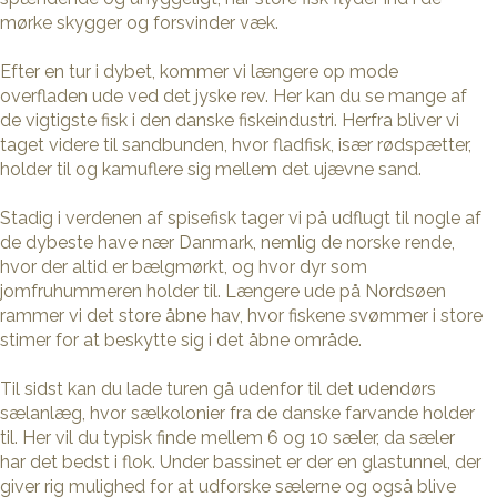
mørke skygger og forsvinder væk.
Efter en tur i dybet, kommer vi længere op mode
overfladen ude ved det jyske rev. Her kan du se mange af
de vigtigste fisk i den danske fiskeindustri. Herfra bliver vi
taget videre til sandbunden, hvor fladfisk, især rødspætter,
holder til og kamuflere sig mellem det ujævne sand.
Stadig i verdenen af spisefisk tager vi på udflugt til nogle af
de dybeste have nær Danmark, nemlig de norske rende,
hvor der altid er bælgmørkt, og hvor dyr som
jomfruhummeren holder til. Længere ude på Nordsøen
rammer vi det store åbne hav, hvor fiskene svømmer i store
stimer for at beskytte sig i det åbne område.
Til sidst kan du lade turen gå udenfor til det udendørs
sælanlæg, hvor sælkolonier fra de danske farvande holder
til. Her vil du typisk finde mellem 6 og 10 sæler, da sæler
har det bedst i flok. Under bassinet er der en glastunnel, der
giver rig mulighed for at udforske sælerne og også blive