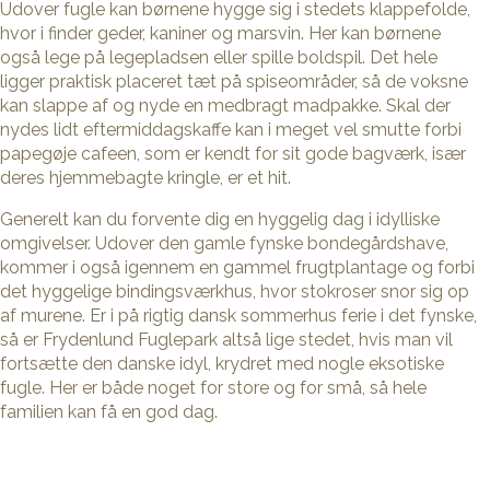
Udover fugle kan børnene hygge sig i stedets klappefolde,
hvor i finder geder, kaniner og marsvin. Her kan børnene
også lege på legepladsen eller spille boldspil. Det hele
ligger praktisk placeret tæt på spiseområder, så de voksne
kan slappe af og nyde en medbragt madpakke. Skal der
nydes lidt eftermiddagskaffe kan i meget vel smutte forbi
papegøje cafeen, som er kendt for sit gode bagværk, især
deres hjemmebagte kringle, er et hit.
Generelt kan du forvente dig en hyggelig dag i idylliske
omgivelser. Udover den gamle fynske bondegårdshave,
kommer i også igennem en gammel frugtplantage og forbi
det hyggelige bindingsværkhus, hvor stokroser snor sig op
af murene. Er i på rigtig dansk sommerhus ferie i det fynske,
så er Frydenlund Fuglepark altså lige stedet, hvis man vil
fortsætte den danske idyl, krydret med nogle eksotiske
fugle. Her er både noget for store og for små, så hele
familien kan få en god dag.