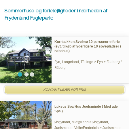
Sommerhuse og ferielejligheder i nærheden af
Frydenlund Fuglepark:
Kornbakken Svelmø 10 personer ø ferie
(evt. tilkøb af yderligere 10 sovepladser i
nabohus)
Fyn, Langeland, Tåsinge > Fyn > Faaborg /
Fåborg
KONTAKT LEJER FOR PRIS
Luksus Spa Hus Juelsminde ( Med ude
Spa )
Østjylland, Midtjylland > Østjylland,
Juelsminde, Vejle/Fredericia > Juelsminde