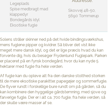
Addresse:
Legeplads
Spise medbragt mad
Skovvej 48-50,
klappedyr
5690 Tommerup
Bondegårds idyl
Eksotiske fugle
Solens stråler skinner ned på det hvide bindingsværkshus,
mens fuglene pipper og kvidrer. Så bliver det vist ikke
meget mere dansk idyl, og det er lige præcis hvad du kan
forvente dig, hvis du besøger Frydenlund Fuglepark. Parken
er placeret på en fynsk bondegård, hvor du kan nyde 5
hektarer med fugle fra hele verden.
Af fugle kan du opleve alt fra den danske stolthed storken
til de mere eksotiske parakitter, papegøjer og sommerfugle.
De flyver rundt i forskellige bure rundt om på gården, så du
kan kombinere den hyggelige gårdstemning, med sjove og
farverige fugle. Der er i alt ca. 700 fugle, fra hele verden, så
der skulle være masser af se.