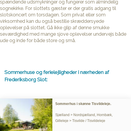
spændende udsmykninger og fungerer som almindelig
sognekirke. For slottets gæster er der gratis adgang til
slotskoncert om torsdagen. Som privat eller som
virksomhed kan du også bestille skræddersyede
oplevelser på slottet. Gå ikke glip af denne smukke
seværdighed med mange sjove oplevelser undervejs både
ude og inde for både store og små.
Sommerhuse og ferielejligheder i nærheden af
Frederiksborg Slot:
Sommerhus i skønne Tisvildeleje.
Sjælland > Nordsjælland, Hornbæk,
Gilleleje > Tisvilde / Tisvildeleje