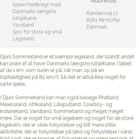
Addresse:
Spise medbragt mad
Danmarks længste
Randersvej 17,
rutsjebane
8581 Nimtofte,
Vandland
Danmark
Sjov for store og små
Legeland
Djurs Sommerland er et kæmpe legeland, der blandt andet
kan prale af at have Danmarks længste rutsjebane. I løbet
af de 1 km, som turen er på, når man op på en
tophastighed på 85 km/t. Så det er altså ikke noget for
sarte sjæle.
I Djurs Sommerland kan man også besøge Piratland,
Mexicoland, Afrikaland, Lilleputland, Cowboy- og
indianerland, Vandland, Sommerland og meget meget
mere. Der er noget for små legebørn og noget for de store
legebørn, der er vilde forlystelser og lidt mere stille
aktiviteter, der er forlystelser på land og forlystelser i vand.
Kort sagt, der er masser af forlystelser og mere end nok at