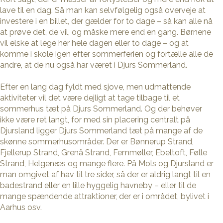
lave til en dag. Så man kan selvfølgelig også overveje at
investere i en billet, der gælder for to dage – så kan alle nå
at prøve det, de vil, og måske mere end en gang. Børnene
vil elske at lege her hele dagen eller to dage – og at
komme i skole igen efter sommerferien og fortælle alle de
andre, at de nu også har været i Djurs Sommerland.
Efter en lang dag fyldt med sjove, men udmattende
aktiviteter vil det være dejligt at tage tilbage til et
sommerhus tæt på Djurs Sommerland. Og der behøver
ikke være ret langt, for med sin placering centralt på
Djursland ligger Djurs Sommerland tæt på mange af de
skønne sommerhusområder. Der er Bønnerup Strand,
Fjellerup Strand, Grenå Strand, Femmøller, Ebeltoft, Følle
Strand, Helgenæs og mange flere. På Mols og Djursland er
man omgivet af hav til tre sider, så der er aldrig langt til en
badestrand eller en lille hyggelig havneby – eller til de
mange spændende attraktioner, der er i området, bylivet i
Aarhus osv.