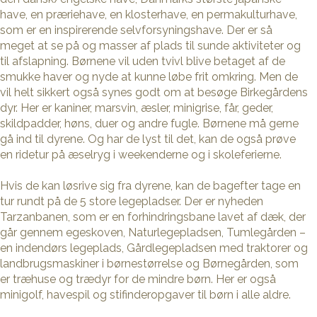
have, en præriehave, en klosterhave, en permakulturhave,
som er en inspirerende selvforsyningshave. Der er så
meget at se på og masser af plads til sunde aktiviteter og
til afslapning. Børnene vil uden tvivl blive betaget af de
smukke haver og nyde at kunne løbe frit omkring. Men de
vil helt sikkert også synes godt om at besøge Birkegårdens
dyr. Her er kaniner, marsvin, æsler, minigrise, får, geder,
skildpadder, høns, duer og andre fugle. Børnene må gerne
gå ind til dyrene. Og har de lyst til det, kan de også prøve
en ridetur på æselryg i weekenderne og i skoleferierne.
Hvis de kan løsrive sig fra dyrene, kan de bagefter tage en
tur rundt på de 5 store legepladser. Der er nyheden
Tarzanbanen, som er en forhindringsbane lavet af dæk, der
går gennem egeskoven, Naturlegepladsen, Tumlegården –
en indendørs legeplads, Gårdlegepladsen med traktorer og
landbrugsmaskiner i børnestørrelse og Børnegården, som
er træhuse og trædyr for de mindre børn. Her er også
minigolf, havespil og stifinderopgaver til børn i alle aldre.