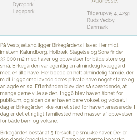
Addresse:
Dyrepark
Legepark
Tågerupvej 4, 4291
Ruds Vedby,
Danmark
På Vestsjælland ligger Birkegårdens Haver. Her midt
imellem Kalundborg, Holbæk, Slagelse og Sorø finder I
33.000 m2 med haver og oplevelser for både store og
små. Birkegården var egentlig en almindelig kvæggård
med en lille have. Her boede en helt almindelig familie, der
midt i 1990’erne lavede deres private have noget større og
anlagde en sø. Efterhånden blev den så spændende, at
mange gerne ville se den. I 1996 blev haven åbnet for
publikum, og siden da er haven bare vokset og vokset. I
dag er Birkegården ikke kun et sted for haveinteresserede. I
dag er det et rigtigt familiested med masser af oplevelser
for både børn og voksne.
Birkegården består af 5 forskellige smukke haver. Der er
den dansk/engelske have, Danmarks største japanske