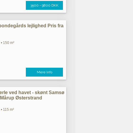
3500 - 9800 DKK
ndegårds lejlighed Pris fra
 • 150 m²
Mere Info
rle ved havet - skønt Samsø
Mårup Østerstrand
 • 115 m²