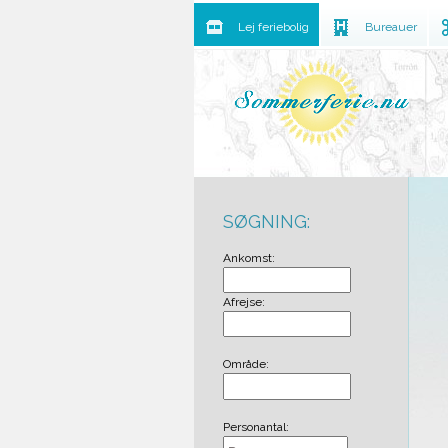
Lej feriebolig
Bureauer
SØGNING:
Ankomst:
Afrejse:
Område:
Personantal: