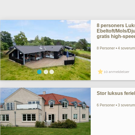
8 personers Lu
Ebeltoft/Mols/D
gratis high-speed
8 Personer • 4 soverum 
10 anmeldelser
Stor luksus ferie
6 Personer • 3 soverum