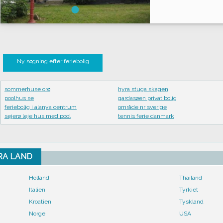
Ny søgning efter feriebolig
sommerhuse orø
hyra stuga skagen
poolhus se
gardasøen privat bolig
feriebolig i alanya centrum
område nr sverige
sejerø leje hus med pool
tennis ferie danmark
FRA LAND
Holland
Thailand
Italien
Tyrkiet
Kroatien
Tyskland
Norge
USA