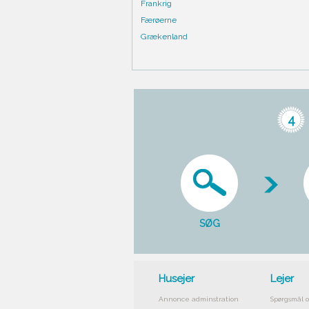
Frankrig
Færøerne
Grækenland
4
SØG
Husejer
Lejer
Annonce adminstration
Spørgsmål o