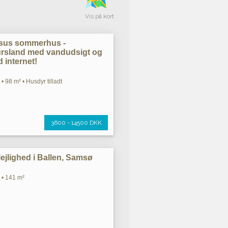
Vis på kort
ksus sommerhus -
jursland med vandudsigt og
 internet!
• 98 m² • Husdyr tilladt
3600 - 14500 DKK
lejlighed i Ballen, Samsø
 • 141 m²