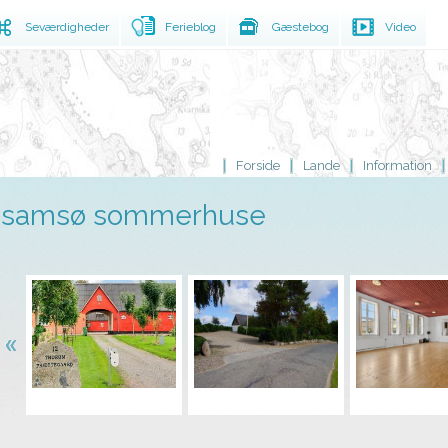
Seværdigheder
Ferieblog
Gæstebog
Video
Forside
Lande
Information
samsø sommerhuse