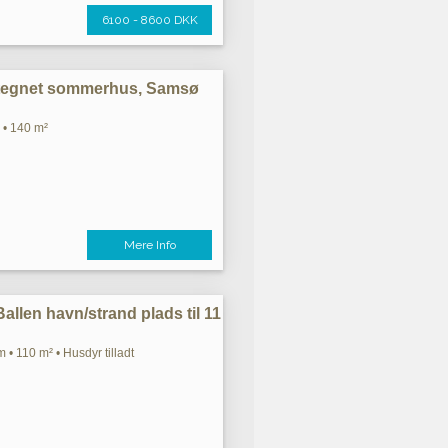
6100 - 8600 DKK
ttegnet sommerhus, Samsø
 • 140 m²
Mere Info
allen havn/strand plads til 11
 • 110 m² • Husdyr tilladt