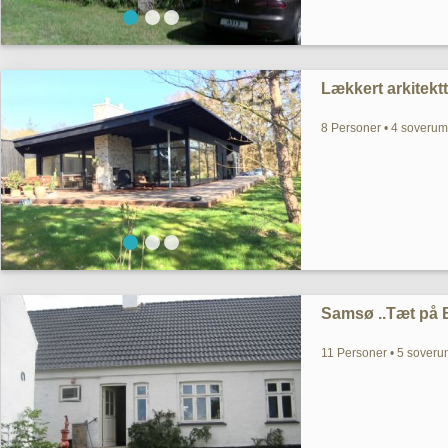
Lækkert arkitek
8 Personer • 4 soverum
Samsø ..Tæt på B
11 Personer • 5 soverum