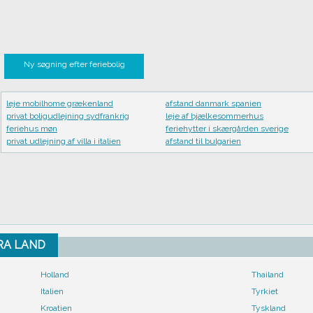
Ny søgning efter feriebolig
leje mobilhome grækenland
afstand danmark spanien
privat boligudlejning sydfrankrig
leje af bjælkesommerhus
feriehus møn
feriehytter i skærgården sverige
privat udlejning af villa i italien
afstand til bulgarien
FRA LAND
Holland
Thailand
Italien
Tyrkiet
Kroatien
Tyskland