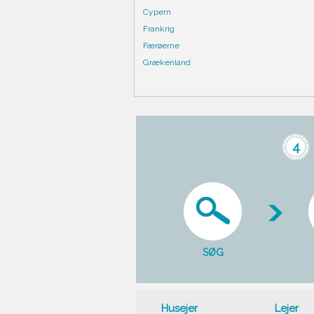
Cypern
Frankrig
Færøerne
Grækenland
4
SØG
Husejer
Lejer