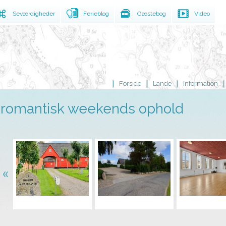
Seværdigheder
Ferieblog
Gæstebog
Video
Forside
Lande
Information
romantisk weekends ophold