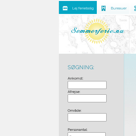
Lej feriebolig
Bureauer
SØGNING:
Ankomst:
Afrejse:
Område:
Personantal: