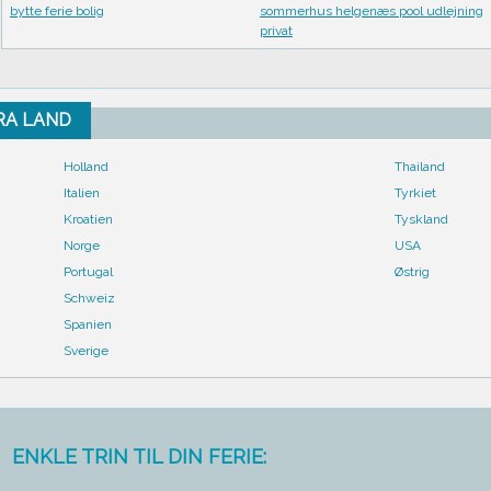
bytte ferie bolig
sommerhus helgenæs pool udlejning
privat
FRA LAND
Holland
Thailand
Italien
Tyrkiet
Kroatien
Tyskland
Norge
USA
Portugal
Østrig
Schweiz
Spanien
Sverige
ENKLE TRIN TIL DIN FERIE: