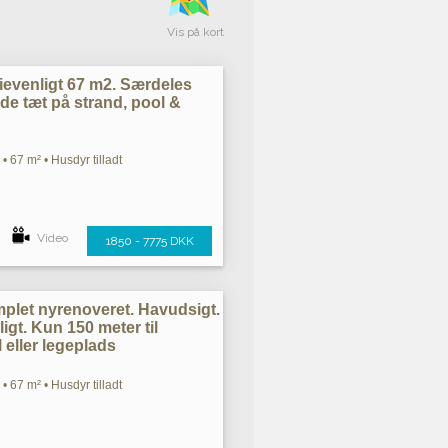
Vis på kort
lievenligt 67 m2. Særdeles
nde tæt på strand, pool &
• 67 m² • Husdyr tilladt
Video
1850 - 7775 DKK
omplet nyrenoveret. Havudsigt.
igt. Kun 150 meter til
 eller legeplads
• 67 m² • Husdyr tilladt