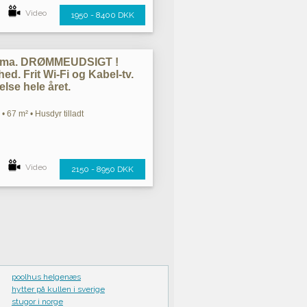
Video
1950 - 8400 DKK
rama. DRØMMEUDSIGT !
ed. Frit Wi-Fi og Kabel-tv.
else hele året.
• 67 m² • Husdyr tilladt
Video
2150 - 8950 DKK
poolhus helgenæs
hytter på kullen i sverige
stugor i norge