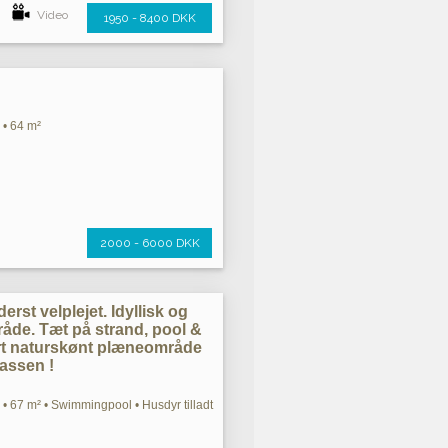
Video
1950 - 8400 DKK
 • 64 m²
2000 - 6000 DKK
erst velplejet. Idyllisk og
åde. Tæt på strand, pool &
ort naturskønt plæneområde
rassen !
• 67 m² • Swimmingpool • Husdyr tilladt