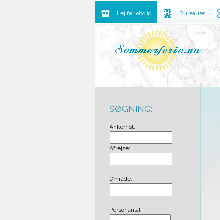
Lej feriebolig
Bureauer
SØGNING:
Ankomst:
Afrejse:
Område:
Personantal: