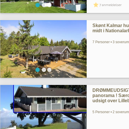
7 anmeldelser
Skønt Kalmar hus
midt i Nationala
7 Personer • 3 soverum
DRØMMEUDSIGT. 
panorama ! Særde
udsigt over Lille
5 Personer • 2 soverum 