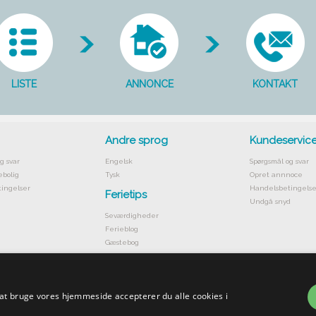
LISTE
ANNONCE
KONTAKT
Andre sprog
Kundeservic
g svar
Engelsk
Spørgsmål og svar
ebolig
Tysk
Opret annnoce
ingelser
Handelsbetingelse
Ferietips
Undgå snyd
Seværdigheder
Ferieblog
Gæstebog
 at bruge vores hjemmeside accepterer du alle cookies i