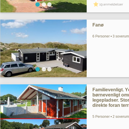
19 anmeldelser
Fanø
6 Personer • 3 soverum
Familievenligt. Yd
børnevenligt omr
legepladser. St
direkte foran ter
5 Personer • 2 soverum 