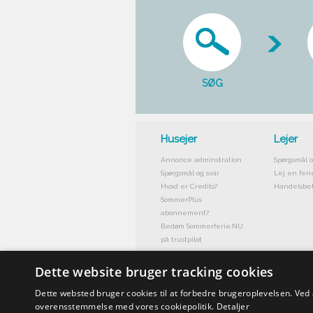
SØG
Husejer
Lejer
Annonce adminstration
Spørgsmål o
Spørgsmål og svar
Lej en feri
Hvad er Credits?
Handelsbet
SommerPlus
abonnement?
Bedøm Sommerferie.NU
på trustpilot
Dette website bruger tracking cookies
Dette websted bruger cookies til at forbedre brugeroplevelsen. Ved
overensstemmelse med vores cookiepolitik.
Detaljer