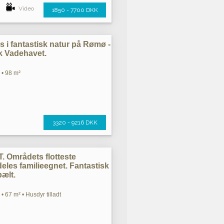
Video
1850 - 7700 DKK
 i fantastisk natur på Rømø -
rk Vadehavet.
 • 98 m²
3320 - 9216 DKK
Områdets flotteste
les familieegnet. Fantastisk
bælt.
• 67 m² • Husdyr tilladt