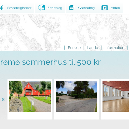
Seværdigheder
Ferieblog
Gæstebog
Video
Forside
Lande
Information
rømø sommerhus til 500 kr