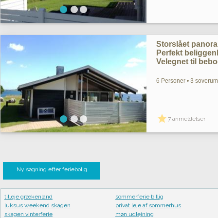
Storslået pano
Perfekt beliggenh
Velegnet til bebo
6 Personer • 3 soverum 
7 anmeldelser
Ny søgning efter feriebolig
tilleje grækenland
sommerferie billig
luksus weekend skagen
privat leje af sommerhus
skagen vinterferie
møn udlejning