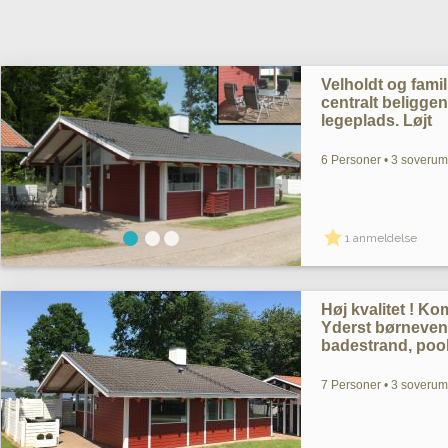
Velholdt og fami
centralt beligge
legeplads. Løjt
6 Personer • 3 soverum 
1 anmeldelse
Høj kvalitet ! K
Yderst børnevenl
badestrand, pool
7 Personer • 3 soverum 