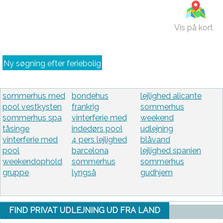
Vis på kort
Ny søgning efter feriebolig
sommerhus med
bondehus
lejlighed alicante
pool vestkysten
frankrig
sommerhus
sommerhus spa
vinterferie med
weekend
tåsinge
indedørs pool
udlejning
vinterferie med
4 pers lejlighed
blåvand
pool
barcelona
lejlighed spanien
weekendophold
sommerhus
sommerhus
gruppe
lyngså
gudhjem
FIND PRIVAT UDLEJNING UD FRA LAND