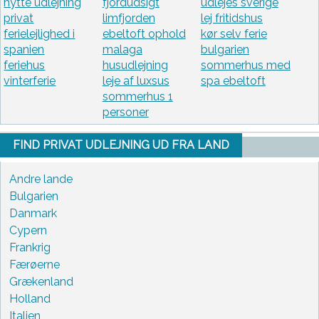
hytte udlejning
fjordudsigt
udlejes sverige
privat
limfjorden
lej fritidshus
ferielejlighed i
ebeltoft ophold
kør selv ferie
spanien
malaga
bulgarien
feriehus
husudlejning
sommerhus med
vinterferie
leje af luxsus
spa ebeltoft
sommerhus 1
personer
FIND PRIVAT UDLEJNING UD FRA LAND
Andre lande
Bulgarien
Danmark
Cypern
Frankrig
Færøerne
Grækenland
Holland
Italien