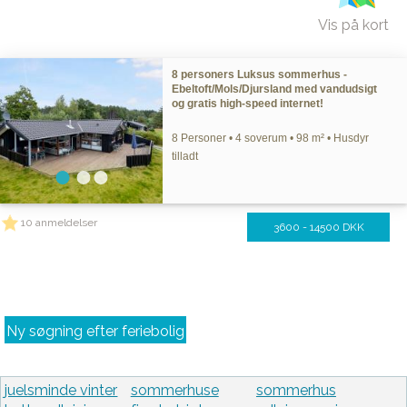
Vis på kort
8 personers Luksus sommerhus -
Ebeltoft/Mols/Djursland med vandudsigt
og gratis high-speed internet!
8 Personer • 4 soverum • 98 m² • Husdyr
tilladt
10 anmeldelser
3600 - 14500 DKK
Ny søgning efter feriebolig
juelsminde vinter
sommerhuse
sommerhus