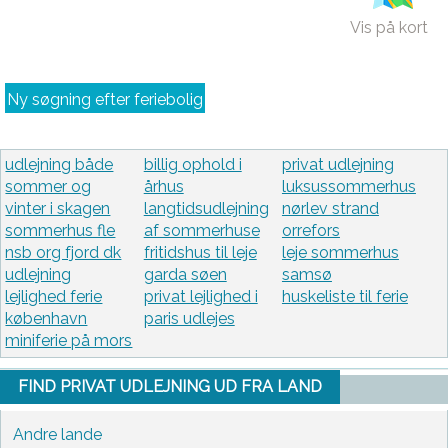
Vis på kort
Ny søgning efter feriebolig
udlejning både
billig ophold i
privat udlejning
sommer og
århus
luksussommerhus
vinter i skagen
langtidsudlejning
nørlev strand
sommerhus fle
af sommerhuse
orrefors
nsb org fjord dk
fritidshus til leje
leje sommerhus
udlejning
garda søen
samsø
lejlighed ferie
privat lejlighed i
huskeliste til ferie
københavn
paris udlejes
miniferie på mors
FIND PRIVAT UDLEJNING UD FRA LAND
Andre lande