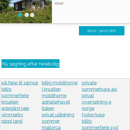
tilladt
6000 - 9000 DKK
Ny søgning efter feriebolig
på ferie til samsø
billig mobilhome
private
billig
i kroatien
sommerhuse als
sommerferie
mobilhome
privat
kroatien
adriaterhavet
overnatning e
ødegård nær
italien
norge
vimmerby
privat udlejning
tyske huse
pippi land
sommer
billig
mallorca
sommerferie syd