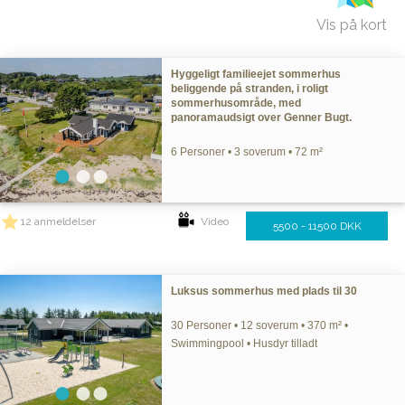
Vis på kort
Hyggeligt familieejet sommerhus
beliggende på stranden, i roligt
sommerhusområde, med
panoramaudsigt over Genner Bugt.
6 Personer • 3 soverum • 72 m²
12 anmeldelser
Video
5500 - 11500 DKK
Luksus sommerhus med plads til 30
30 Personer • 12 soverum • 370 m² •
Swimmingpool • Husdyr tilladt