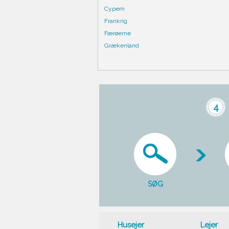
Cypern
Frankrig
Færøerne
Grækenland
4
SØG
Husejer
Lejer