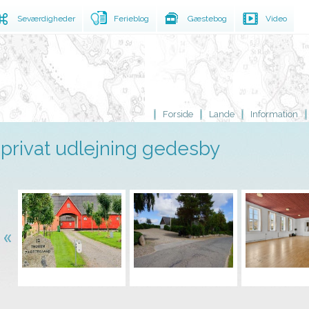
Seværdigheder
Ferieblog
Gæstebog
Video
Forside
Lande
Information
privat udlejning gedesby