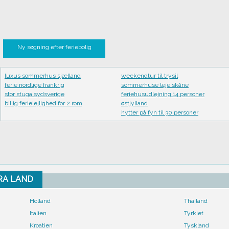
Ny søgning efter feriebolig
luxus sommerhus sjælland
weekendtur til trysil
ferie nordlige frankrig
sommerhuse leje skåne
stor stuga sydsverige
feriehusudlejning 14 personer
billig ferielejlighed for 2 rom
østjylland
hytter på fyn til 30 personer
FRA LAND
Holland
Thailand
Italien
Tyrkiet
Kroatien
Tyskland