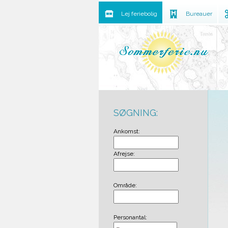
Lej feriebolig
Bureauer
SØGNING:
Ankomst:
Afrejse:
Område:
Personantal: