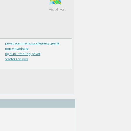
Vis på kort
privat sommerhusudlejning grenå
rom vinterferie
lej hus i frankrig privat
orrefors stugor