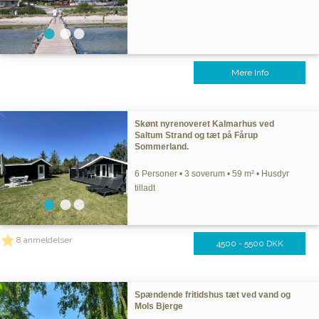
Mere Info
Skønt nyrenoveret Kalmarhus ved
Saltum Strand og tæt på Fårup
Sommerland.
6 Personer • 3 soverum • 59 m² • Husdyr
tilladt
8 anmeldelser
4500 - 5500 DKK
Spændende fritidshus tæt ved vand og
Mols Bjerge