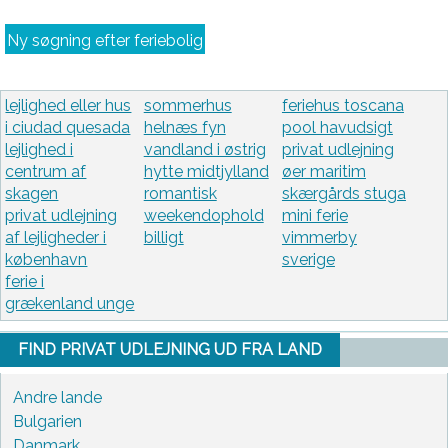
Ny søgning efter feriebolig
lejlighed eller hus
sommerhus
feriehus toscana
i ciudad quesada
helnæs fyn
pool havudsigt
lejlighed i
vandland i østrig
privat udlejning
centrum af
hytte midtjylland
øer maritim
skagen
romantisk
skærgårds stuga
privat udlejning
weekendophold
mini ferie
af lejligheder i
billigt
vimmerby
københavn
sverige
ferie i
grækenland unge
FIND PRIVAT UDLEJNING UD FRA LAND
Andre lande
Bulgarien
Danmark